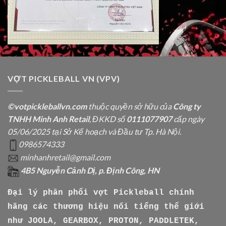
VỢT PICKLEBALL VN (VPV)
©votpickleballvn.com
thuộc quyền sở hữu của
Công ty
TNHH Minh Anh Retail
, ĐKKD số
0111077907
cấp ngày
05/06/2025 tại Sở Kế hoạch và Đầu tư Tp. Hà Nội.
0986574333
minhanhretail@gmail.com
4B5 Nguyễn Cảnh Dị, p. Định Công, HN
Đại lý phân phối vợt Pickleball chính
hãng các thương hiệu nổi tiếng thế giới
như
JOOLA, GEARBOX, PROTON, PADDLETEK,