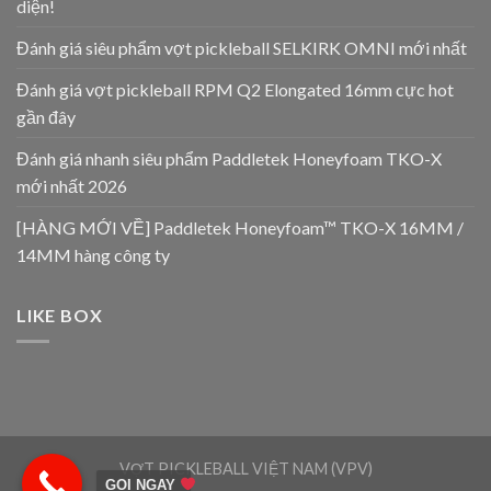
diện!
Đánh giá siêu phẩm vợt pickleball SELKIRK OMNI mới nhất
Đánh giá vợt pickleball RPM Q2 Elongated 16mm cực hot
gần đây
Đánh giá nhanh siêu phẩm Paddletek Honeyfoam TKO-X
mới nhất 2026
[HÀNG MỚI VỀ] Paddletek Honeyfoam™ TKO-X 16MM /
14MM hàng công ty
LIKE BOX
VỢT PICKLEBALL VIỆT NAM (VPV)
GỌI NGAY