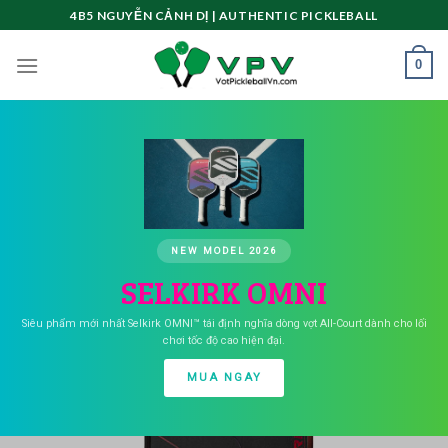
Skip
4B5 NGUYỄN CẢNH DỊ | AUTHENTIC PICKLEBALL
to
content
0
NEW MODEL 2026
SELKIRK OMNI
Siêu phẩm mới nhất Selkirk OMNI™ tái định nghĩa dòng vợt All-Court dành cho lối
chơi tốc độ cao hiện đại.
MUA NGAY