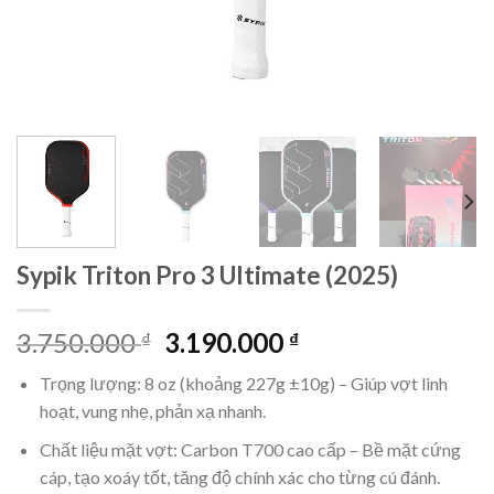
Sypik Triton Pro 3 Ultimate (2025)
Giá
Giá
3.750.000
3.190.000
₫
₫
gốc
hiện
Trọng lượng: 8 oz (khoảng 227g ±10g) – Giúp vợt linh
là:
tại
hoạt, vung nhẹ, phản xạ nhanh.
3.750.000 ₫.
là:
3.190.000 ₫.
Chất liệu mặt vợt: Carbon T700 cao cấp – Bề mặt cứng
cáp, tạo xoáy tốt, tăng độ chính xác cho từng cú đánh.