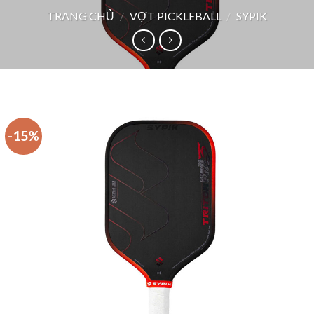
TRANG CHỦ
/
VỢT PICKLEBALL
/
SYPIK
-15%