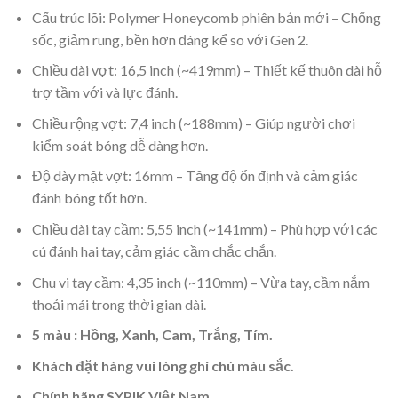
Cấu trúc lõi: Polymer Honeycomb phiên bản mới – Chống
sốc, giảm rung, bền hơn đáng kể so với Gen 2.
Chiều dài vợt: 16,5 inch (~419mm) – Thiết kế thuôn dài hỗ
trợ tầm với và lực đánh.
Chiều rộng vợt: 7,4 inch (~188mm) – Giúp người chơi
kiểm soát bóng dễ dàng hơn.
Độ dày mặt vợt: 16mm – Tăng độ ổn định và cảm giác
đánh bóng tốt hơn.
Chiều dài tay cầm: 5,55 inch (~141mm) – Phù hợp với các
cú đánh hai tay, cảm giác cầm chắc chắn.
Chu vi tay cầm: 4,35 inch (~110mm) – Vừa tay, cầm nắm
thoải mái trong thời gian dài.
5 màu : Hồng, Xanh, Cam, Trắng, Tím.
Khách đặt hàng vui lòng ghi chú màu sắc.
Chính hãng SYPIK Việt Nam.