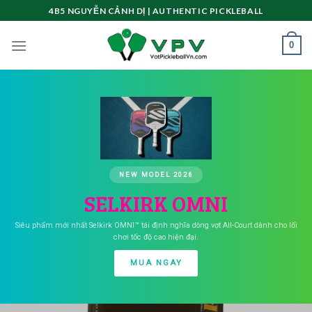
Skip
4B5 NGUYỄN CẢNH DỊ | AUTHENTIC PICKLEBALL
to
content
0
NEW MODEL 2026
SELKIRK OMNI
Siêu phẩm mới nhất Selkirk OMNI™ tái định nghĩa dòng vợt All-Court dành cho lối
chơi tốc độ cao hiện đại.
MUA NGAY