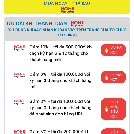
MUA NGAY - TRẢ SAU
ƯU ĐÃI KHI THANH TOÁN
(SỬ DỤNG KHI XÁC NHẬN KHOẢN VAY TRÊN TRANG CỦA TỔ CHỨC
TÀI CHÍNH)
Giảm 10% – tối đa 500.000đ khi
ƯU ĐÃI
HOT
chọn kỳ hạn 6 & 12 tháng cho
khách hàng mới
Giảm 3% – tối đa 100.000đ với
ƯU ĐÃI
HOT
kỳ hạn 3 tháng cho khách hàng
mới
Giảm 3% – tối đa 100.000đ với
SIÊU
MỚI,
kỳ hạn 3 tháng cho khách hàng
SIÊU
đã phát sinh đơn hàng HPL
HOT
Giảm 5% – tối đa 200.000đ khi
SIÊU