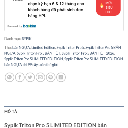
MỚI,
chọn kỳ hạn 6 & 12 tháng cho
SIÊU
khách hàng đã phát sinh đơn
HOT
hàng HPL
Powered by
Danh mục:
SYPIK
Thẻ:
bản NGỰA
,
Limited Edition
,
Sypik Triton Pro 5
,
Sypik Triton Pro 5 BẢN
NGỰA
,
Sypik Triton Pro 5 BẢN TẾT
,
Sypik Triton Pro 5 BẢN TẾT 2026
,
Sypik Triton Pro 5 LIMITED EDITION
,
Sypik Triton Pro 5 LIMITED EDITION
bản NGỰA chỉ 99 cây toàn thế giới
MÔ TẢ
Sypik Triton Pro 5 LIMITED EDITION bản