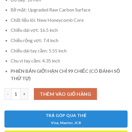
Bề mặt: Upgraded Raw Carbon Surface
Chất liệu lõi: New Honeycomb Core
Chiều dài vợt: 16.5 inch
Chiều rộng vợt: 7.4 inch
Chiều dài tay cầm: 5.55 inch
Chu vi tay cầm: 4.35 inch
PHIÊN BẢN GIỚI HẠN CHỈ 99 CHIẾC (CÓ ĐÁNH SỐ
THỨ TỰ)
Sypik Triton Pro 5 LIMITED EDITION bản NGỰA chỉ 99 cây toàn t
THÊM VÀO GIỎ HÀNG
TRẢ GÓP QUA THẺ
Visa, Master, JCB