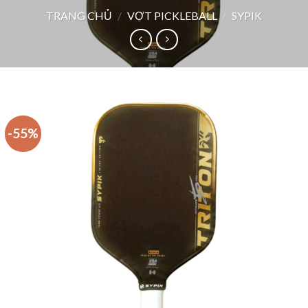
TRANG CHỦ
/
VỢT PICKLEBALL
/
SYPIK
-55%