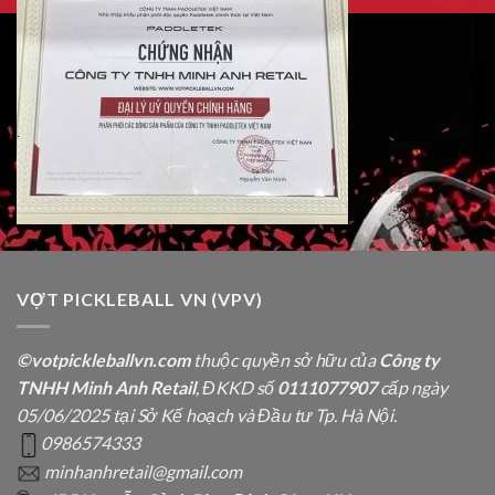
VỢT PICKLEBALL VN (VPV)
©votpickleballvn.com
thuộc quyền sở hữu của
Công ty
TNHH Minh Anh Retail
, ĐKKD số
0111077907
cấp ngày
05/06/2025 tại Sở Kế hoạch và Đầu tư Tp. Hà Nội.
0986574333
minhanhretail@gmail.com