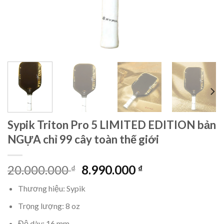
Sypik Triton Pro 5 LIMITED EDITION bản
NGỰA chỉ 99 cây toàn thế giới
Giá
Giá
20.000.000
8.990.000
₫
₫
gốc
hiện
Thương hiệu: Sypik
là:
tại
20.000.000 ₫.
là:
Trọng lượng: 8 oz
8.990.000 ₫.
Độ dày: 16 mm