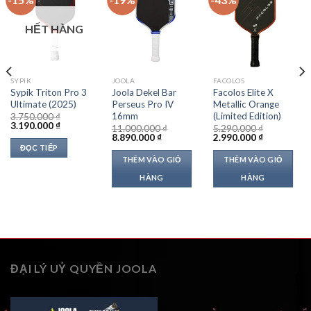
HẾT HÀNG
SYPIK
JOOLA
FACOLOS
Sypik Triton Pro 3
Joola Dekel Bar
Facolos Elite X
Ultimate (2025)
Perseus Pro IV
Metallic Orange
16mm
(Limited Edition)
3.750.000
₫
Giá
Giá
3.190.000
₫
11.000.000
₫
5.290.000
₫
gốc
hiện
Giá
Giá
Giá
Giá
8.890.000
₫
2.990.000
₫
là:
tại
gốc
hiện
gốc
hiện
ĐỌC TIẾP
3.750.000 ₫.
là:
là:
tại
là:
tại
THÊM VÀO GIỎ
THÊM VÀO GIỎ
3.190.000 ₫.
11.000.000 ₫.
là:
5.290.000 ₫.
là:
 ₫.
8.890.000 ₫.
2.990.000 ₫
HÀNG
HÀNG
ĐẠI LÝ UỶ QUYỀN JOOLA