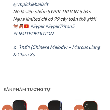
@vt.pickleball.vit
Nó là siêu phẩm SYPIK TRITON 5 bản
Ngựa limited chỉ có 99 cây toàn thế giới!
#Sypik
#SypikTriton5
#LIMITEDEDITION
♬ โกดำ (Chinese Melody) – Marcus Liang
& Clara Xu
SẢN PHẨM TƯƠNG TỰ
-15%
-19%
-43%