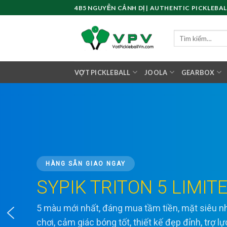
Skip
4B5 NGUYỄN CẢNH DỊ | AUTHENTIC PICKLEBAL
to
content
Tìm
kiếm:
VỢT PICKLEBALL
JOOLA
GEARBOX
HÀNG SẴN GIAO NGAY
SYPIK TRITON 5 LIMIT
5 màu mới nhất, đáng mua tầm tiền, mặt siêu
chơi, cảm giác bóng tốt, thiết kế đẹp đỉnh, trợ l