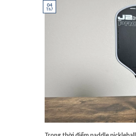
04
Th7
Trong thời điểm paddle picklebal