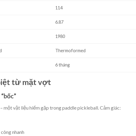
114
6.87
1980
d
Thermoformed
6 tháng
iệt từ mặt vợt
 “bốc”
 một vật liệu hiếm gặp trong paddle pickleball. Cảm giác:
n công nhanh