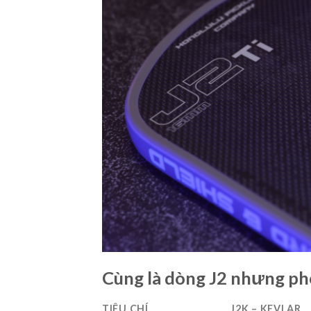
Cùng là dòng J2 nhưng ph
TIÊU CHÍ
J2K – KEVLAR