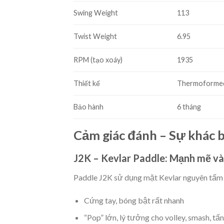
Swing Weight
113
Twist Weight
6.95
RPM (tạo xoáy)
1935
Thiết kế
Thermoforme
Bảo hành
6 tháng
Cảm giác đánh – Sự khác b
J2K – Kevlar Paddle: Mạnh mẽ và
Paddle J2K sử dụng mặt Kevlar nguyên tấm –
Cứng tay
, bóng bật rất nhanh
“Pop” lớn
, lý tưởng cho volley, smash, tấ