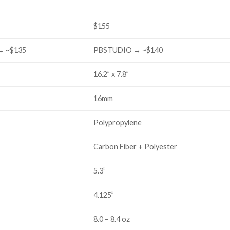
$155
→ ~$135
PBSTUDIO → ~$140
16.2” x 7.8”
16mm
e
Polypropylene
Carbon Fiber + Polyester
5.3”
4.125”
8.0 – 8.4 oz