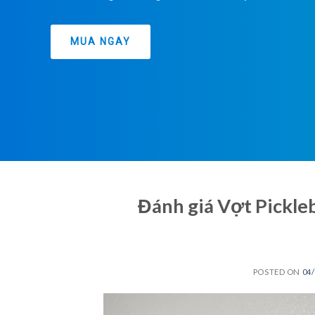
MUA NGAY
Đánh giá Vợt Pickleb
POSTED ON
04/