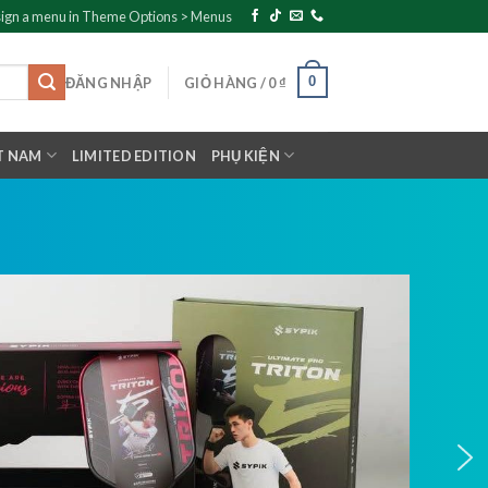
ign a menu in Theme Options > Menus
0
ĐĂNG NHẬP
GIỎ HÀNG /
0
₫
T NAM
LIMITED EDITION
PHỤ KIỆN