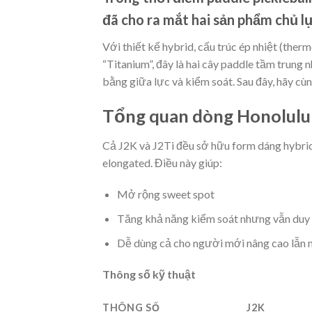
đã cho ra mắt hai sản phẩm chủ l
Với thiết kế hybrid, cấu trúc ép nhiệt (the
“Titanium”, đây là hai cây paddle
tầm trung n
bằng giữa lực và kiểm soát. Sau đây, hãy cùng
Tổng quan dòng Honolulu
Cả
J2K
và
J2Ti
đều sở hữu form dáng hybrid
elongated. Điều này giúp:
Mở rộng sweet spot
Tăng khả năng kiểm soát nhưng vẫn duy 
Dễ dùng cả cho người mới nâng cao lẫn 
Thông số kỹ thuật
THÔNG SỐ
J2K