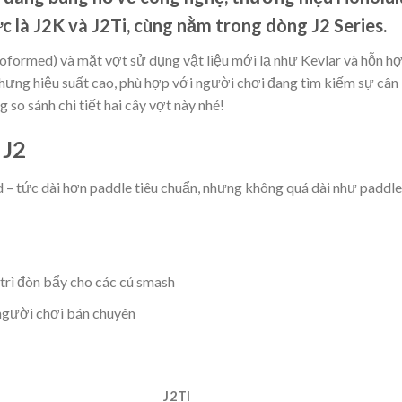
ực là
J2K
và
J2Ti
, cùng nằm trong dòng
J2 Series
.
rmoformed) và mặt vợt sử dụng vật liệu mới lạ như Kevlar và hỗn h
hưng hiệu suất cao
, phù hợp với người chơi đang tìm kiếm sự cân
 so sánh chi tiết hai cây vợt này nhé!
 J2
 – tức dài hơn paddle tiêu chuẩn, nhưng không quá dài như paddle
trì đòn bẩy cho các cú smash
người chơi bán chuyên
J2TI