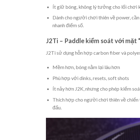
Ít giữ bóng
, không lý tưởng cho lối chơi
Dành cho người chơi
thiên về power
, cầ
nhanh điểm số.
J2Ti – Paddle kiểm soát với mặt 
J2Ti sử dụng hỗn hợp
carbon fiber và polye
Mềm hơn
, bóng nằm lại lâu hơn
Phù hợp với dinks, resets, soft shots
Ít nảy hơn J2K
, nhưng cho phép kiểm so
Thích hợp cho người chơi
thiên về chiến
đấu.