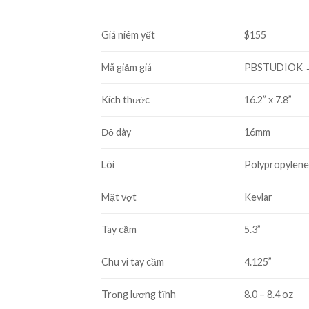
Giá niêm yết
$155
Mã giảm giá
PBSTUDIOK 
Kích thước
16.2” x 7.8”
Độ dày
16mm
Lõi
Polypropylen
Mặt vợt
Kevlar
Tay cầm
5.3”
Chu vi tay cầm
4.125”
Trọng lượng tĩnh
8.0 – 8.4 oz