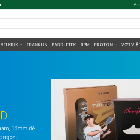
Ass
L
SELKRIK
FRANKLIN
PADDLETEK
RPM
PROTON
VỢT VIỆ
ED
 nhám, 16mm dễ
ực ngon.