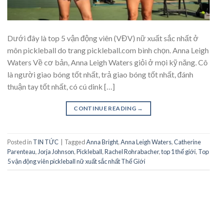
Dưới đây là top 5 vận động viên (VĐV) nữ xuất sắc nhất ở
môn pickleball do trang pickleball.com bình chọn. Anna Leigh
Waters Về cơ bản, Anna Leigh Waters giỏi ở mọi kỹ năng. Cô
là người giao bóng tốt nhất, trả giao bóng tốt nhất, đánh
thuận tay tốt nhất, có cú dink […]
CONTINUE READING
→
Posted in
TIN TỨC
|
Tagged
Anna Bright
,
Anna Leigh Waters
,
Catherine
Parenteau
,
Jorja Johnson
,
Pickleball
,
Rachel Rohrabacher
,
top 1 thế giới
,
Top
5 vận động viên pickleball nữ xuất sắc nhất Thế Giới