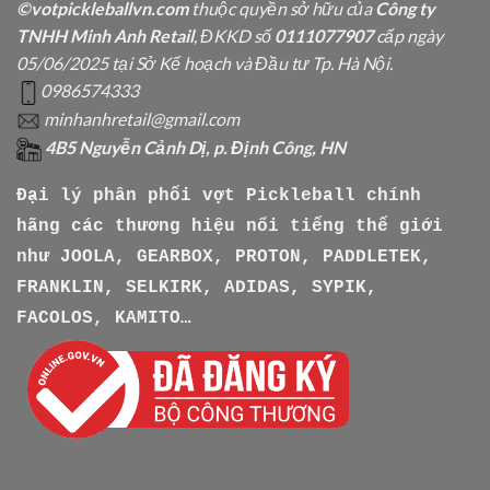
©votpickleballvn.com
thuộc quyền sở hữu của
Công ty
TNHH Minh Anh Retail
, ĐKKD số
0111077907
cấp ngày
05/06/2025 tại Sở Kế hoạch và Đầu tư Tp. Hà Nội.
0986574333
minhanhretail@gmail.com
4B5 Nguyễn Cảnh Dị, p. Định Công, HN
Đại lý phân phối vợt Pickleball chính
hãng các thương hiệu nổi tiếng thế giới
như
JOOLA, GEARBOX, PROTON, PADDLETEK,
FRANKLIN, SELKIRK, ADIDAS, SYPIK,
FACOLOS, KAMITO…