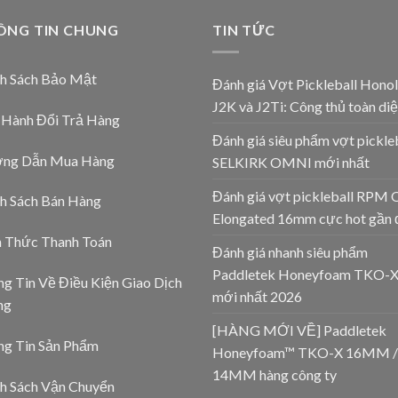
ÔNG TIN CHUNG
TIN TỨC
nh Sách Bảo Mật
Đánh giá Vợt Pickleball Honol
J2K và J2Ti: Công thủ toàn diệ
 Hành Đổi Trả Hàng
Đánh giá siêu phẩm vợt pickle
ng Dẫn Mua Hàng
SELKIRK OMNI mới nhất
Đánh giá vợt pickleball RPM 
h Sách Bán Hàng
Elongated 16mm cực hot gần 
h Thức Thanh Toán
Đánh giá nhanh siêu phẩm
Paddletek Honeyfoam TKO-
g Tin Về Điều Kiện Giao Dịch
mới nhất 2026
ng
[HÀNG MỚI VỀ] Paddletek
ng Tin Sản Phẩm
Honeyfoam™ TKO-X 16MM /
14MM hàng công ty
h Sách Vận Chuyển