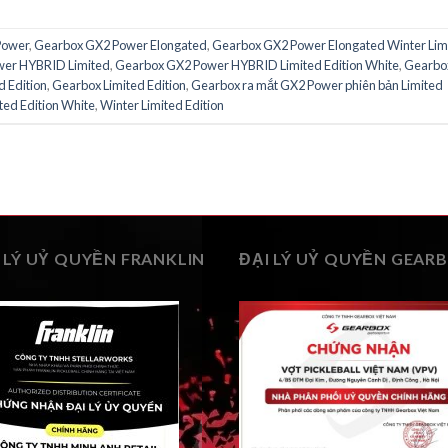
Power
,
Gearbox GX2 Power Elongated
,
Gearbox GX2 Power Elongated Winter Lim
wer HYBRID Limited
,
Gearbox GX2 Power HYBRID Limited Edition White
,
Gearbo
 Edition
,
Gearbox Limited Edition
,
Gearbox ra mắt GX2 Power phiên bản Limited
ted Edition White
,
Winter Limited Edition
 LÝ UỶ QUYỀN FRANKLIN
ĐẠI LÝ UỶ QUYỀN GEAR