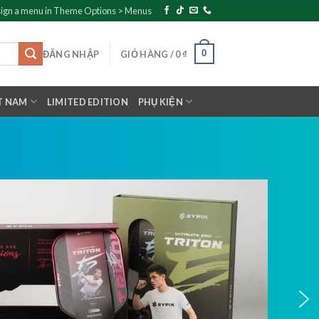
ign a menu in Theme Options > Menus
0
ĐĂNG NHẬP
GIỎ HÀNG /
0
₫
T NAM
LIMITED EDITION
PHỤ KIỆN