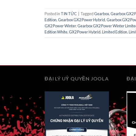
Posted in
TIN TỨC
|
Tagged
Gearbox
,
Gearbox GX2 
Edition
,
Gearbox GX2 Power Hybrid
,
Gearbox GX2 Po
GX2 Power Winter
,
Gearbox GX2 Power Winter Limited
Edition White
,
GX2 Power Hybrid
,
Limited Edition
,
Limi
ĐẠI LÝ UỶ QUYỀN JOOLA
ĐẠI