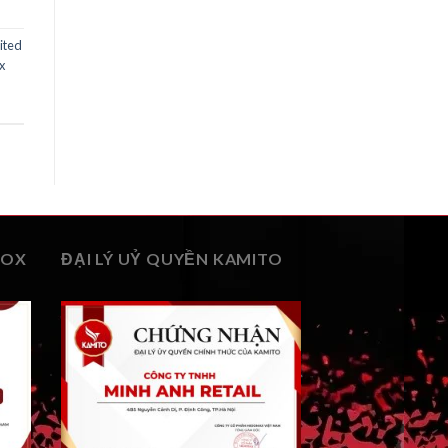
ited
x
BOX
ĐẠI LÝ UỶ QUYỀN KAMITO