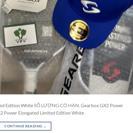
ited Edition White SỐ LƯỢNG CÓ HẠN. Gearbox GX2 Power
2 Power Elongated Limited Edition White
CONTINUE READING
→