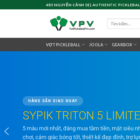
Skip
4B5 NGUYỄN CẢNH DỊ | AUTHENTIC PICKLEBAL
to
content
Tìm
kiếm:
VỢT PICKLEBALL
JOOLA
GEARBOX
HÀNG SẴN GIAO NGAY
SYPIK TRITON 5 LIMIT
5 màu mới nhất, đáng mua tầm tiền, mặt siêu
chơi, cảm giác bóng tốt, thiết kế đẹp đỉnh, trợ l