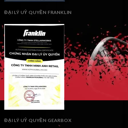
ĐẠI LÝ UỶ QUYỀN FRANKLIN
ĐẠI LÝ UỶ QUYỀN GEARBOX