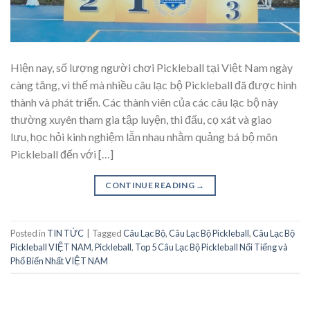
Hiện nay, số lượng người chơi Pickleball tại Việt Nam ngày
càng tăng, vì thế mà nhiều câu lạc bộ Pickleball đã được hình
thành và phát triển. Các thành viên của các câu lạc bộ này
thường xuyên tham gia tập luyện, thi đấu, cọ xát và giao
lưu, học hỏi kinh nghiệm lẫn nhau nhằm quảng bá bộ môn
Pickleball đến với […]
CONTINUE READING
→
Posted in
TIN TỨC
|
Tagged
Câu Lạc Bộ
,
Câu Lạc Bộ Pickleball
,
Câu Lạc Bộ
Pickleball VIỆT NAM
,
Pickleball
,
Top 5 Câu Lạc Bộ Pickleball Nổi Tiếng và
Phổ Biến Nhất VIỆT NAM