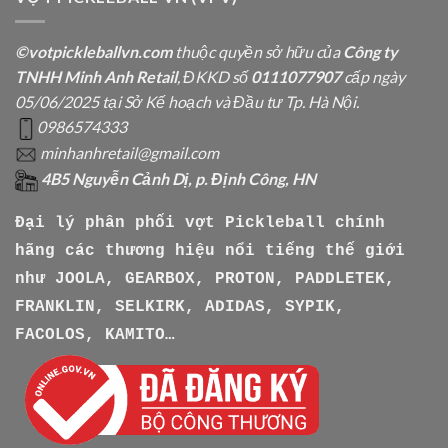
©votpickleballvn.com
thuộc quyền sở hữu của
Công ty
TNHH Minh Anh Retail
, ĐKKD số
0111077907
cấp ngày
05/06/2025 tại Sở Kế hoạch và Đầu tư Tp. Hà Nội.
0986574333
minhanhretail@gmail.com
4B5 Nguyễn Cảnh Dị, p. Định Công, HN
Đại lý phân phối vợt Pickleball chính
hãng các thương hiệu nổi tiếng thế giới
như
JOOLA, GEARBOX, PROTON, PADDLETEK,
FRANKLIN, SELKIRK, ADIDAS, SYPIK,
FACOLOS, KAMITO…