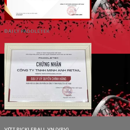
ĐẠI LÝ PADDLETEK
VỢT PICKLEBALL VN (VPV)