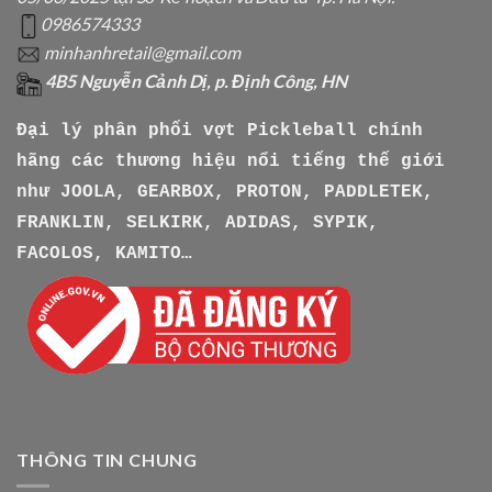
0986574333
minhanhretail@gmail.com
4B5 Nguyễn Cảnh Dị, p. Định Công, HN
Đại lý phân phối vợt Pickleball chính
hãng các thương hiệu nổi tiếng thế giới
như
JOOLA, GEARBOX, PROTON, PADDLETEK,
FRANKLIN, SELKIRK, ADIDAS, SYPIK,
FACOLOS, KAMITO…
THÔNG TIN CHUNG