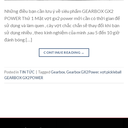
Những điều bạn cần lưu ý về siêu phẩm GEARBOX GX2
POWER Thứ 1 Mặt vợt gx2 power mới cần có thời gian để
sử dụng và làm quen , cây vợt chắc chắn sẽ thay đổi khi bạn
sử dụng nhiều , theo kinh nghiệm của mình ,sau 5 đến 10 giờ
đánh bóng […]
CONTINUE READING
→
Posted in
TIN TỨC
|
Tagged
Gearbox
,
Gearbox GX2 Power
,
vợt pickleball
GEARBOX GX2 POWER