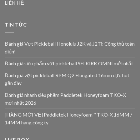
LIÊN HỆ
TIN TỨC
Đánh giá Vợt Pickleball Honolulu J2K và J2Ti: Công thủ toàn
diện!
Đánh giá siêu phẩm vợt pickleball SELKIRK OMNI mới nhất
Đánh giá vợt pickleball RPM Q2 Elongated 16mm cực hot
gần đây
Đánh giá nhanh siêu phẩm Paddletek Honeyfoam TKO-X
mới nhất 2026
[HÀNG MỚI VỀ] Paddletek Honeyfoam™ TKO-X 16MM /
14MM hàng công ty
LIKE BOX