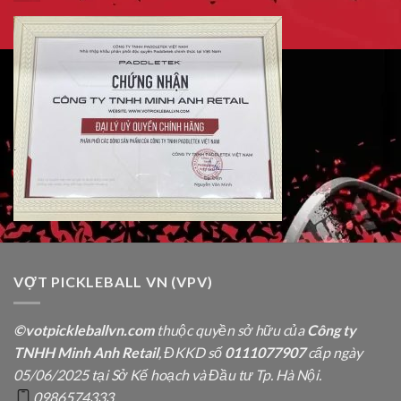
VỢT PICKLEBALL VN (VPV)
©votpickleballvn.com
thuộc quyền sở hữu của
Công ty
TNHH Minh Anh Retail
, ĐKKD số
0111077907
cấp ngày
05/06/2025 tại Sở Kế hoạch và Đầu tư Tp. Hà Nội.
0986574333