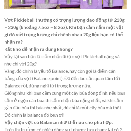
Vợt Pickleball thường có trọng lượng dao động từ 210g
– 230g (khoảng 7.5oz – 8.2oz). Khi bạn cầm nắm một vật
gì đó với trọng lượng chỉ chênh nhau 20g liệu bạn có thể
nhận ra?
Rất khó để nhận ra đúng không?
Vậy tại sao bạn lại cảm nhận được vợt Pickleball nặng và
nhẹ chỉ với 20g?
Vâng, đó chính là yếu tố Balance, hay còn gọi là điểm cân
bằng của vợt (Balance point). Đã đến lúc cần quan tâm tới
Balance rồi, đừng nghĩ tới trọng lượng nữa.
Giống như khi bạn cầm cùng một cây búa đóng đinh, nếu bạn
cầm ở ngọn cán búa thì cảm nhận búa nặng nhất, và khi cầm
gần đầu búa thì búa nhẹ nhất, dù chỉ là một cây búa mà thôi.
Đó chính là balance đó bạn ơi!
Vậy chọn vợt có Balance như thế nào cho phù hợp.
Trên thị trường có nhiêu dòng vợt nhưng tựu chung lại có 3