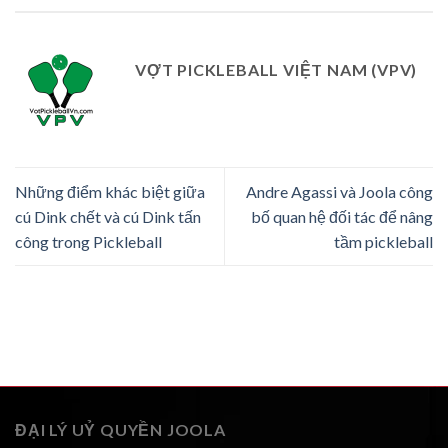
VỢT PICKLEBALL VIỆT NAM (VPV)
Những điểm khác biệt giữa
Andre Agassi và Joola công
cú Dink chết và cú Dink tấn
bố quan hệ đối tác để nâng
công trong Pickleball
tầm pickleball
ĐẠI LÝ UỶ QUYỀN JOOLA