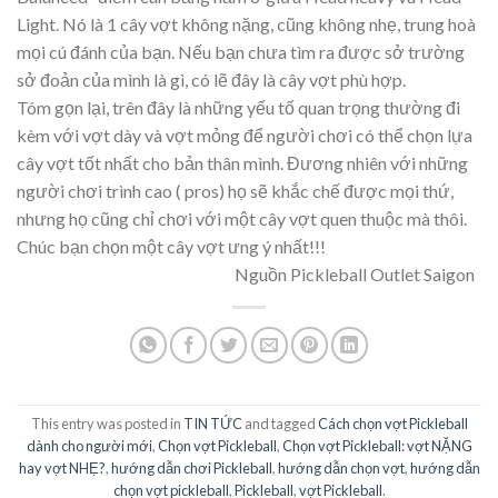
Light. Nó là 1 cây vợt không nặng, cũng không nhẹ, trung hoà
mọi cú đánh của bạn. Nếu bạn chưa tìm ra được sở trường
sở đoản của mình là gì, có lẽ đây là cây vợt phù hợp.
Tóm gọn lại, trên đây là những yếu tố quan trọng thường đi
kèm với vợt dày và vợt mỏng để người chơi có thể chọn lựa
cây vợt tốt nhất cho bản thân mình. Đương nhiên với những
người chơi trình cao ( pros) họ sẽ khắc chế được mọi thứ,
nhưng họ cũng chỉ chơi với một cây vợt quen thuộc mà thôi.
Chúc bạn chọn một cây vợt ưng ý nhất!!!
Nguồn
Pickleball Outlet Saigon
This entry was posted in
TIN TỨC
and tagged
Cách chọn vợt Pickleball
dành cho người mới
,
Chọn vợt Pickleball
,
Chọn vợt Pickleball: vợt NẶNG
hay vợt NHẸ?
,
hướng dẫn chơi Pickleball
,
hướng dẫn chọn vợt
,
hướng dẫn
chọn vợt pickleball
,
Pickleball
,
vợt Pickleball
.