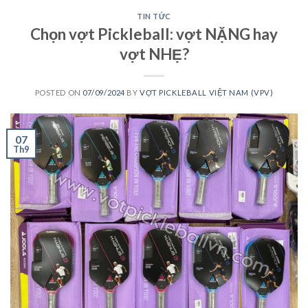
TIN TỨC
Chọn vợt Pickleball: vợt NẶNG hay
vợt NHẸ?
POSTED ON
07/09/2024
BY
VỢT PICKLEBALL VIỆT NAM (VPV)
07
Th9