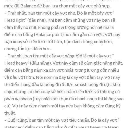
mức độ Balance để bạn lựa chọn một cây vợt phù hợp.
– Thứ nhất, bạn tìm một cây vợt nhẹ. Đó là một cây vợt ”
Head light” (đầu nhẹ). Khi bạn cầm những vợt này bạn sẽ
cảm thấy nó nhẹ, không phải vì trọng lượng nó nhẹ mà là
điểm cân bằng (Balance point) nó nằm gần cán vợt. Vợt này
bạn xoay sở trên lưới tốt hơn, bạn đánh bóng xoáy hơn,
nhưng tốn lực đánh hơn.
– Thứ nhì, bạn tìm một cây vợt nặng. Đó là một cây vợt ”
Head heavy” (đầu nặng). Vợt này cầm sẽ cảm giác nặng nhất,
điểm cân bằng nằm xa cán vợt nhất, trọng lượng dồn nhiều
về đầu vợt hơn. Nói nôm na đây là cây vợt đầm tay. Vợt này
ưu điểm hàng đầu là bóng đi rất lực, smash bóng đi cực khó
chịu, nhưng có thể xoay sở hơi chậm trên lưới với những cú
phản xạ nhanh (tuy nhiên nếu bạn đủ nhanh nhẹn thì không sao
cả). Vợt này cầm nhanh mỏi tay nếu bạn không cầm đúng kỹ
thuật.
– Cuối cùng, bạn tìm một cây vợt tiêu chuẩn. Đó là cây vợt ”
Balanced” điểm cân bằng nằm ở giữa Head heavy và Head