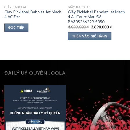
GIẦY BABOLAT
GIẦY BABOLAT
Giày Pickleball Babolat Jet Mach
Giày Pickleball Babolat Jet Mach
4 AC Đen
4 All Court Màu Đỏ –
BA30S26629B 5050
Giá
Giá
4.099.000
₫
3.890.000
₫
ĐỌC TIẾP
gốc
hiện
là:
tại
THÊM VÀO GIỎ HÀNG
4.099.000 ₫.
là:
3.890.000 
ĐẠI LÝ UỶ QUYỀN JOOLA