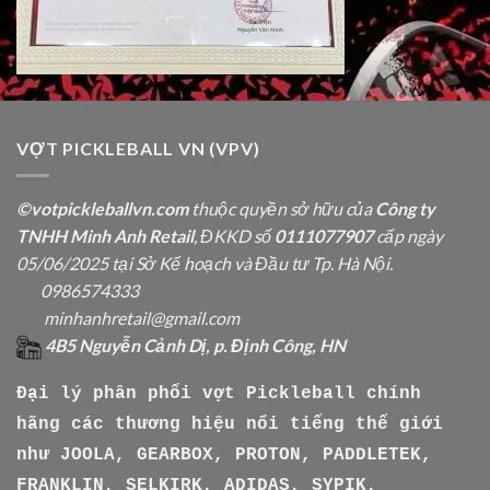
VỢT PICKLEBALL VN (VPV)
©votpickleballvn.com
thuộc quyền sở hữu của
Công ty
TNHH Minh Anh Retail
, ĐKKD số
0111077907
cấp ngày
05/06/2025 tại Sở Kế hoạch và Đầu tư Tp. Hà Nội.
0986574333
minhanhretail@gmail.com
4B5 Nguyễn Cảnh Dị, p. Định Công, HN
Đại lý phân phối vợt Pickleball chính
hãng các thương hiệu nổi tiếng thế giới
như
JOOLA, GEARBOX, PROTON, PADDLETEK,
FRANKLIN, SELKIRK, ADIDAS, SYPIK,