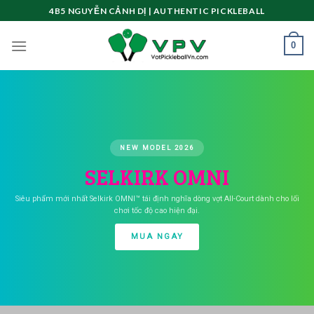
Skip
4B5 NGUYỄN CẢNH DỊ | AUTHENTIC PICKLEBALL
to
content
0
NEW MODEL 2026
SELKIRK OMNI
Siêu phẩm mới nhất Selkirk OMNI™ tái định nghĩa dòng vợt All-Court dành cho lối
chơi tốc độ cao hiện đại.
MUA NGAY