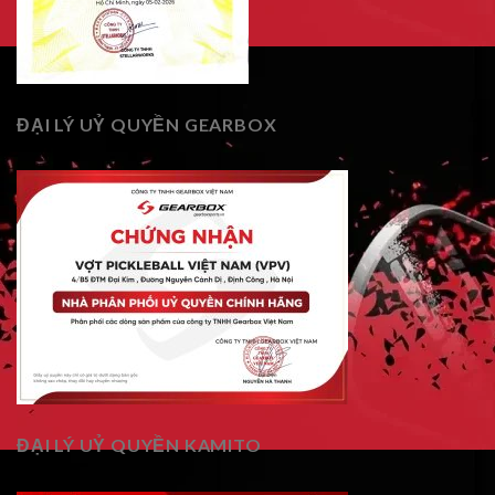
ĐẠI LÝ UỶ QUYỀN GEARBOX
ĐẠI LÝ UỶ QUYỀN KAMITO