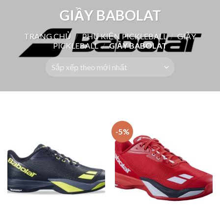
GIẦY BABOLAT
TRANG CHỦ
/
PHỤ KIỆN PICKLEBALL
/
GIẦY
PICKLEBALL
/
GIẦY BABOLAT
-5%