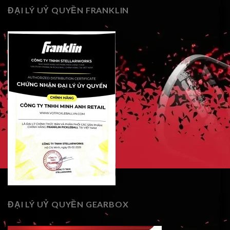
ĐẠI LÝ UỶ QUYỀN FRANKLIN
ĐẠI LÝ UỶ QUYỀN GEARBOX