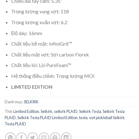
Chiều dài tay cầm: 5.35”
Trọng lượng vung vợt: 118
Trọng lượng xoắn vợt: 6.2
Độ dày: 16mm
Chất liệu bề mặt: InfiniGrit™
Chất liệu mặt vợt: Sợi carbon Florek
Chất liệu lõi: Lõi PureFoam™
Hệ thống điều chỉnh: Trọng lượng MOI
LIMITED EDITION
Danh mục:
SELKIRK
Thẻ:
Limited Edition
,
Selkirk
,
selkirk PLAID
,
Selkirk Tesla
,
Selkirk Tesla
PLAID
,
Selkirk Tesla PLAID Limited Edition
,
tesla
,
vợt pickleball Selkirk
Tesla PLAID