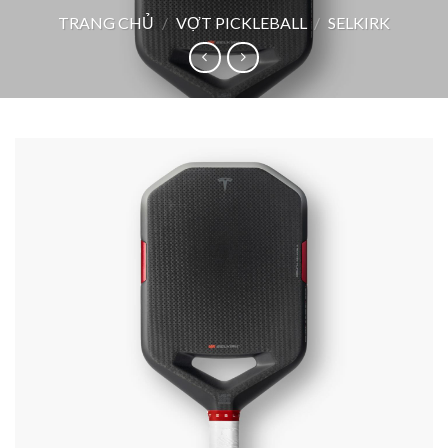
TRANG CHỦ
/
VỢT PICKLEBALL
/
SELKIRK