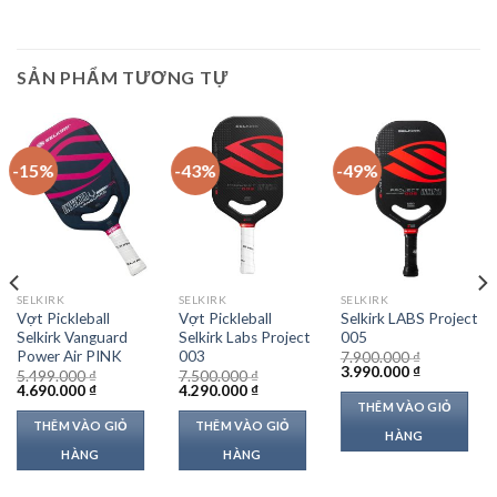
SẢN PHẨM TƯƠNG TỰ
-15%
-43%
-49%
SELKIRK
SELKIRK
SELKIRK
Vợt Pickleball
Vợt Pickleball
Selkirk LABS Project
Selkirk Vanguard
Selkirk Labs Project
005
Power Air PINK
003
7.900.000
₫
Giá
Giá
3.990.000
₫
5.499.000
₫
7.500.000
₫
gốc
hiện
Giá
Giá
Giá
Giá
4.690.000
₫
4.290.000
₫
là:
tại
gốc
hiện
gốc
hiện
THÊM VÀO GIỎ
7.900.000 ₫.
là:
là:
tại
là:
tại
THÊM VÀO GIỎ
THÊM VÀO GIỎ
3.990.000 ₫
5.499.000 ₫.
là:
7.500.000 ₫.
là:
HÀNG
4.690.000 ₫.
4.290.000 ₫.
HÀNG
HÀNG
 ₫.