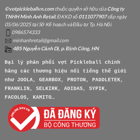
©votpickleballvn.com
thuộc quyền sở hữu của
Công ty
TNHH Minh Anh Retail
, ĐKKD số
0111077907
cấp ngày
05/06/2025 tại Sở Kế hoạch và Đầu tư Tp. Hà Nội.
0986574333
minhanhretail@gmail.com
4B5 Nguyễn Cảnh Dị, p. Định Công, HN
Đại lý phân phối vợt Pickleball chính
hãng các thương hiệu nổi tiếng thế giới
như
JOOLA, GEARBOX, PROTON, PADDLETEK,
FRANKLIN, SELKIRK, ADIDAS, SYPIK,
FACOLOS, KAMITO…