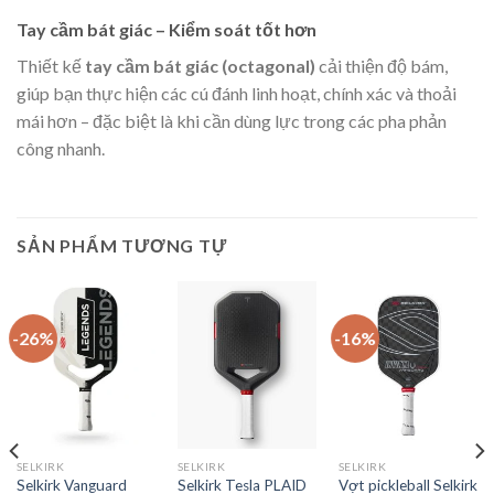
Tay cầm bát giác – Kiểm soát tốt hơn
Thiết kế
tay cầm bát giác (octagonal)
cải thiện độ bám,
giúp bạn thực hiện các cú đánh linh hoạt, chính xác và thoải
mái hơn – đặc biệt là khi cần dùng lực trong các pha phản
công nhanh.
SẢN PHẨM TƯƠNG TỰ
-26%
-16%
SELKIRK
SELKIRK
SELKIRK
Selkirk Vanguard
Selkirk Tesla PLAID
Vợt pickleball Selkirk