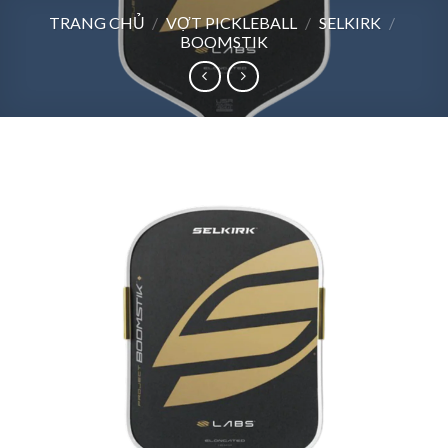
TRANG CHỦ
/
VỢT PICKLEBALL
/
SELKIRK
/
BOOMSTIK