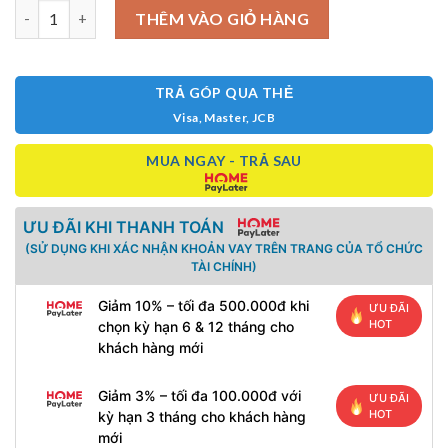
Vợt Pickleball Selkirk Boomstik Regal (Limited Edition) số lượng
THÊM VÀO GIỎ HÀNG
TRẢ GÓP QUA THẺ
Visa, Master, JCB
MUA NGAY - TRẢ SAU
ƯU ĐÃI KHI THANH TOÁN
(SỬ DỤNG KHI XÁC NHẬN KHOẢN VAY TRÊN TRANG CỦA TỔ CHỨC
TÀI CHÍNH)
Giảm 10% – tối đa 500.000đ khi
ƯU ĐÃI
HOT
chọn kỳ hạn 6 & 12 tháng cho
khách hàng mới
Giảm 3% – tối đa 100.000đ với
ƯU ĐÃI
HOT
kỳ hạn 3 tháng cho khách hàng
mới