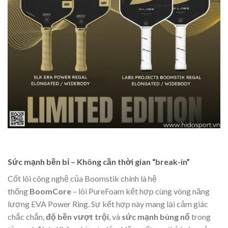
Sức mạnh bền bỉ – Không cần thời gian “break-in”
Cốt lõi công nghệ của Boomstik chính là hệ
thống
BoomCore
– lõi PureFoam kết hợp cùng vòng năng
lượng EVA Power Ring. Sự kết hợp này mang lại cảm giác
chắc chắn,
độ bền vượt trội
, và
sức mạnh bùng nổ
trong