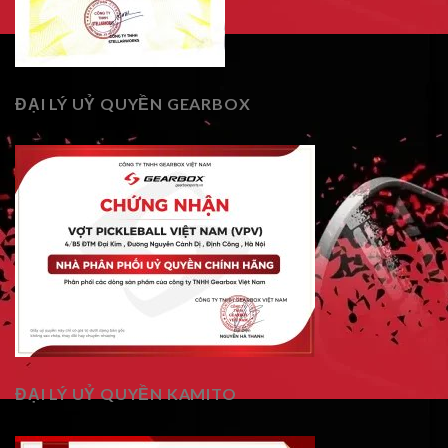
ĐẠI LÝ UỶ QUYỀN GEARBOX
ĐẠI LÝ UỶ QUYỀN KAMITO