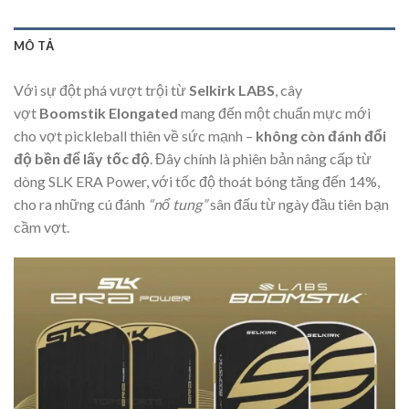
MÔ TẢ
Với sự đột phá vượt trội từ
Selkirk LABS
, cây
vợt
Boomstik Elongated
mang đến một chuẩn mực mới
cho vợt pickleball thiên về sức mạnh –
không còn đánh đổi
độ bền để lấy tốc độ
. Đây chính là phiên bản nâng cấp từ
dòng SLK ERA Power, với tốc độ thoát bóng tăng đến 14%,
cho ra những cú đánh
“nổ tung”
sân đấu từ ngày đầu tiên bạn
cầm vợt.