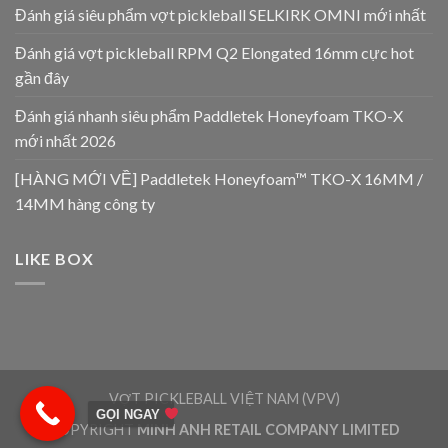
Đánh giá siêu phẩm vợt pickleball SELKIRK OMNI mới nhất
Đánh giá vợt pickleball RPM Q2 Elongated 16mm cực hot
gần đây
Đánh giá nhanh siêu phẩm Paddletek Honeyfoam TKO-X
mới nhất 2026
[HÀNG MỚI VỀ] Paddletek Honeyfoam™ TKO-X 16MM /
14MM hàng công ty
LIKE BOX
VỢT PICKLEBALL VIỆT NAM (VPV)
GỌI NGAY
COPYRIGHT
MINH ANH RETAIL COMPANY LIMITED