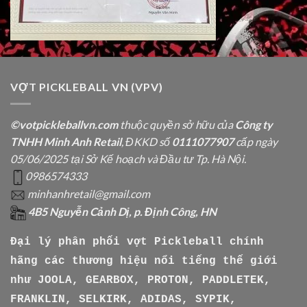
VỢT PICKLEBALL VN (VPV)
©votpickleballvn.com
thuộc quyền sở hữu của
Công ty
TNHH Minh Anh Retail
, ĐKKD số
0111077907
cấp ngày
05/06/2025 tại Sở Kế hoạch và Đầu tư Tp. Hà Nội.
0986574333
minhanhretail@gmail.com
4B5 Nguyễn Cảnh Dị, p. Định Công, HN
Đại lý phân phối vợt Pickleball chính
hãng các thương hiệu nổi tiếng thế giới
như
JOOLA, GEARBOX, PROTON, PADDLETEK,
FRANKLIN, SELKIRK, ADIDAS, SYPIK,