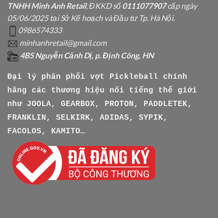
TNHH Minh Anh Retail
, ĐKKD số
0111077907
cấp ngày
05/06/2025 tại Sở Kế hoạch và Đầu tư Tp. Hà Nội.
0986574333
minhanhretail@gmail.com
4B5 Nguyễn Cảnh Dị, p. Định Công, HN
Đại lý phân phối vợt Pickleball chính
hãng các thương hiệu nổi tiếng thế giới
như
JOOLA, GEARBOX, PROTON, PADDLETEK,
FRANKLIN, SELKIRK, ADIDAS, SYPIK,
FACOLOS, KAMITO…