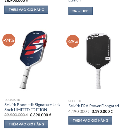
16.900.000
₫
THÊM VÀO GIỎ HÀNG
ĐỌC TIẾP
-94%
-29%
BOOMSTIK
SELKIRK
Selkirk Boomstik Signature Jack
Selkirk ERA Power Elongated
Sock LIMITED EDITION
Giá
Giá
4.490.000
₫
3.190.000
₫
Giá
Giá
gốc
hiện
99.900.000
₫
6.390.000
₫
gốc
hiện
là:
tại
THÊM VÀO GIỎ HÀNG
là:
tại
4.490.000 ₫.
là:
THÊM VÀO GIỎ HÀNG
99.900.000 ₫.
là:
3.190.000 
6.390.000 ₫.