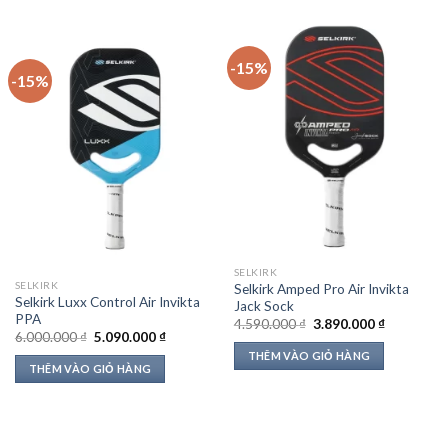
-15%
-15%
SELKIRK
SELKIRK
Selkirk Amped Pro Air Invikta
Selkirk Luxx Control Air Invikta
Jack Sock
PPA
Giá
Giá
4.590.000
₫
3.890.000
₫
Giá
Giá
gốc
hiện
6.000.000
₫
5.090.000
₫
gốc
hiện
là:
tại
THÊM VÀO GIỎ HÀNG
là:
tại
4.590.000 ₫.
là:
THÊM VÀO GIỎ HÀNG
6.000.000 ₫.
là:
3.890.000 
5.090.000 ₫.