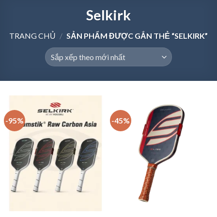
Selkirk
TRANG CHỦ
/
SẢN PHẨM ĐƯỢC GẮN THẺ “SELKIRK”
-95%
-45%