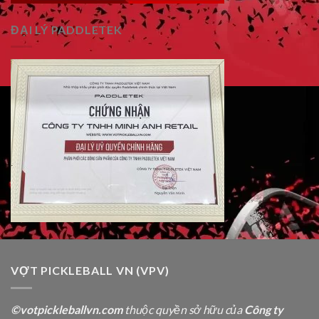
ĐẠI LÝ PADDLETEK
VỢT PICKLEBALL VN (VPV)
©votpickleballvn.com
thuộc quyền sở hữu của
Công ty