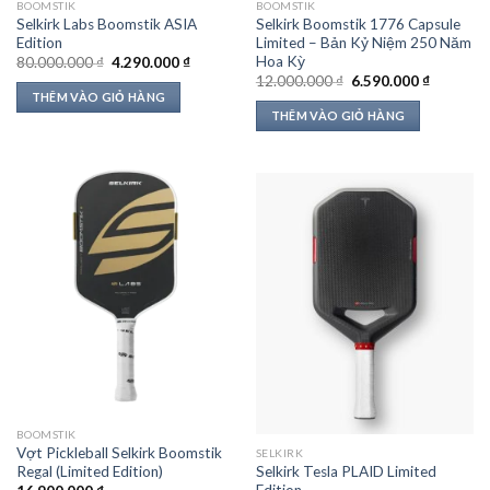
BOOMSTIK
BOOMSTIK
Selkirk Labs Boomstik ASIA
Selkirk Boomstik 1776 Capsule
Edition
Limited – Bản Kỷ Niệm 250 Năm
Hoa Kỳ
Giá
Giá
80.000.000
₫
4.290.000
₫
gốc
hiện
Giá
Giá
12.000.000
₫
6.590.000
₫
là:
tại
gốc
hiện
THÊM VÀO GIỎ HÀNG
80.000.000 ₫.
là:
là:
tại
THÊM VÀO GIỎ HÀNG
4.290.000 ₫.
12.000.000 ₫.
là:
6.590.00
BOOMSTIK
Vợt Pickleball Selkirk Boomstik
SELKIRK
Regal (Limited Edition)
Selkirk Tesla PLAID Limited
Edition