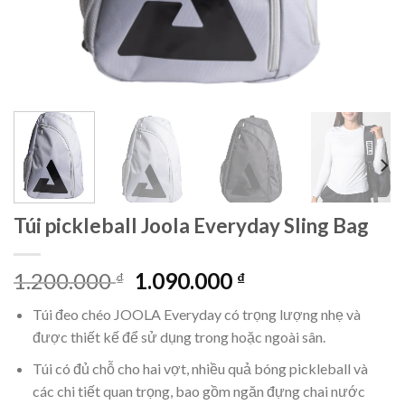
Túi pickleball Joola Everyday Sling Bag
Giá
Giá
1.200.000
1.090.000
₫
₫
gốc
hiện
Túi đeo chéo JOOLA Everyday có trọng lượng nhẹ và
là:
tại
được thiết kế để sử dụng trong hoặc ngoài sân.
1.200.000 ₫.
là:
1.090.000 ₫.
Túi có đủ chỗ cho hai vợt, nhiều quả bóng pickleball và
các chi tiết quan trọng, bao gồm ngăn đựng chai nước