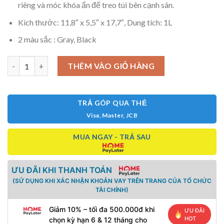
riêng và móc khóa ẩn để treo túi bên cạnh sân.
Kích thước: 11,8″ x 5,5″ x 17,7″, Dung tích: 1L
2 màu sắc : Gray, Black
Túi pickleball Joola Everyday Sling Bag số lượng
THÊM VÀO GIỎ HÀNG
TRẢ GÓP QUA THẺ
Visa, Master, JCB
MUA NGAY - TRẢ SAU
ƯU ĐÃI KHI THANH TOÁN
(SỬ DỤNG KHI XÁC NHẬN KHOẢN VAY TRÊN TRANG CỦA TỔ CHỨC
TÀI CHÍNH)
Giảm 10% – tối đa 500.000đ khi
ƯU ĐÃI
HOT
chọn kỳ hạn 6 & 12 tháng cho