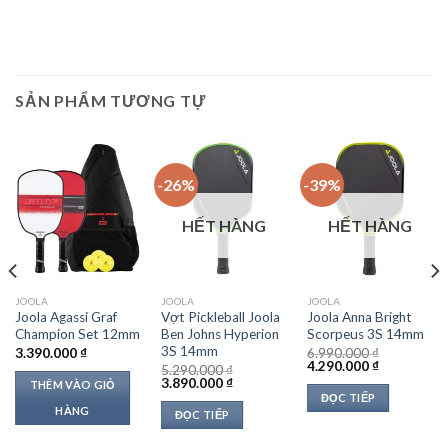
SẢN PHẨM TƯƠNG TỰ
-26%
-39%
HẾT HÀNG
HẾT HÀNG
JOOLA
JOOLA
JOOLA
Joola Agassi Graf
Vợt Pickleball Joola
Joola Anna Bright
Champion Set 12mm
Ben Johns Hyperion
Scorpeus 3S 14mm
3S 14mm
3.390.000
₫
6.990.000
₫
Giá
Giá
4.290.000
₫
5.290.000
₫
gốc
hiện
Giá
Giá
3.890.000
₫
THÊM VÀO GIỎ
là:
tại
gốc
hiện
ĐỌC TIẾP
6.990.000 ₫.
là:
là:
tại
HÀNG
ĐỌC TIẾP
 ₫.
4.290.000 ₫
5.290.000 ₫.
là:
3.890.000 ₫.