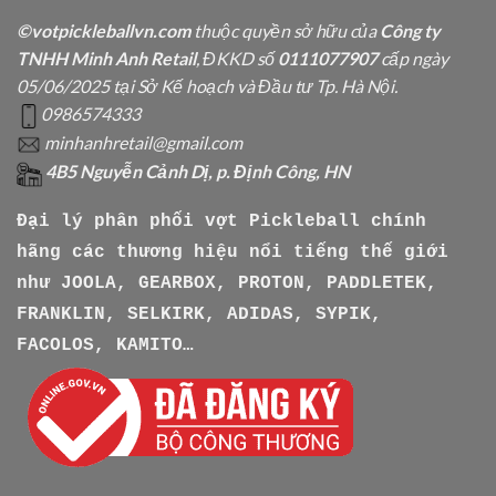
©votpickleballvn.com
thuộc quyền sở hữu của
Công ty
TNHH Minh Anh Retail
, ĐKKD số
0111077907
cấp ngày
05/06/2025 tại Sở Kế hoạch và Đầu tư Tp. Hà Nội.
0986574333
minhanhretail@gmail.com
4B5 Nguyễn Cảnh Dị, p. Định Công, HN
Đại lý phân phối vợt Pickleball chính
hãng các thương hiệu nổi tiếng thế giới
như
JOOLA, GEARBOX, PROTON, PADDLETEK,
FRANKLIN, SELKIRK, ADIDAS, SYPIK,
FACOLOS, KAMITO…