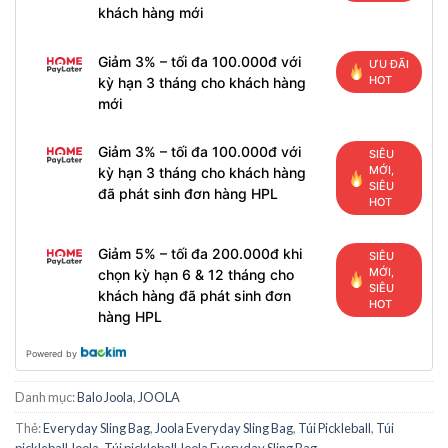
khách hàng mới
Giảm 3% – tối đa 100.000đ với
ƯU ĐÃI
HOT
kỳ hạn 3 tháng cho khách hàng
mới
Giảm 3% – tối đa 100.000đ với
SIÊU
MỚI,
kỳ hạn 3 tháng cho khách hàng
SIÊU
đã phát sinh đơn hàng HPL
HOT
Giảm 5% – tối đa 200.000đ khi
SIÊU
MỚI,
chọn kỳ hạn 6 & 12 tháng cho
SIÊU
khách hàng đã phát sinh đơn
HOT
hàng HPL
Powered by
Danh mục:
Balo Joola
,
JOOLA
Thẻ:
Everyday Sling Bag
,
Joola Everyday Sling Bag
,
Túi Pickleball
,
Túi
pickleball Joola
,
Túi pickleball Joola Everyday Sling Bag