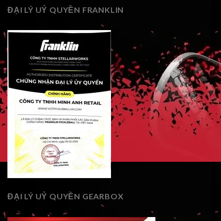
ĐẠI LÝ UỶ QUYỀN FRANKLIN
ĐẠI LÝ UỶ QUYỀN GEARBOX