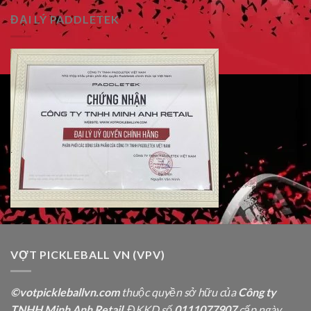
ĐẠI LÝ PADDLETEK
VỢT PICKLEBALL VN (VPV)
©votpickleballvn.com
thuộc quyền sở hữu của
Công ty
TNHH Minh Anh Retail
, ĐKKD số
0111077907
cấp ngày