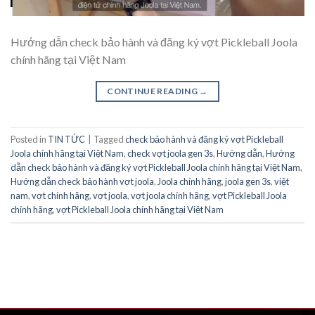
Hướng dẫn check bảo hành và đăng ký vợt Pickleball Joola
chính hãng tại Việt Nam
CONTINUE READING
→
Posted in
TIN TỨC
|
Tagged
check bảo hành và đăng ký vợt Pickleball
Joola chính hãng tại Việt Nam
,
check vợt joola gen 3s
,
Hướng dẫn
,
Hướng
dẫn check bảo hành và đăng ký vợt Pickleball Joola chính hãng tại Việt Nam
,
Hướng dẫn check bảo hành vợt joola
,
Joola chính hãng
,
joola gen 3s
,
việt
nam
,
vợt chính hãng
,
vợt joola
,
vợt joola chính hãng
,
vợt Pickleball Joola
chính hãng
,
vợt Pickleball Joola chính hãng tại Việt Nam