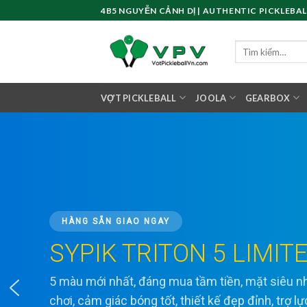
Skip
4B5 NGUYỄN CẢNH DỊ | AUTHENTIC PICKLEBAL
to
content
Tìm
kiếm:
VỢT PICKLEBALL
JOOLA
GEARBOX
HÀNG SẴN GIAO NGAY
SYPIK TRITON 5 LIMIT
5 màu mới nhất, đáng mua tầm tiền, mặt siêu
chơi, cảm giác bóng tốt, thiết kế đẹp đỉnh, trợ l