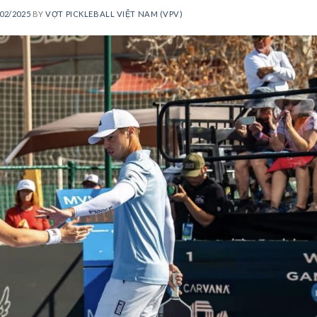
02/2025
BY
VỢT PICKLEBALL VIỆT NAM (VPV)