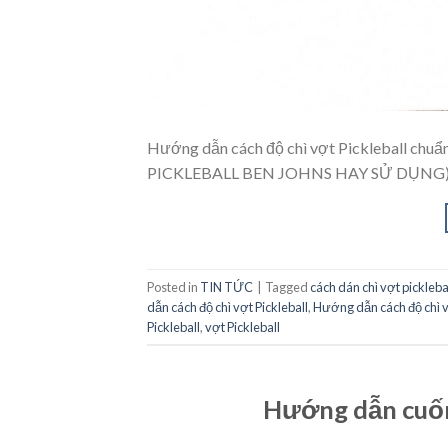
Hướng dẫn cách độ chì vợt Pickleball ch
PICKLEBALL BEN JOHNS HAY SỬ DỤNG) Chì 
Posted in
TIN TỨC
|
Tagged
cách dán chì vợt pickleba
dẫn cách độ chì vợt Pickleball
,
Hướng dẫn cách độ chì vợ
Pickleball
,
vợt Pickleball
Hướng dẫn cuốn 