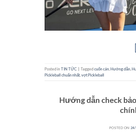
Posted in
TIN TỨC
|
Tagged
cuốn cán
,
Hướng dẫn
,
Hư
Pickleball chuẩn nhất
,
vợt Pickleball
Hướng dẫn check bảo
chín
POSTED ON
24/