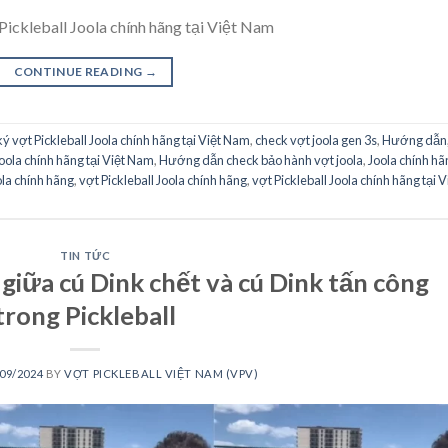
t Pickleball Joola chính hãng tại Việt Nam
CONTINUE READING
→
́ vợt Pickleball Joola chính hãng tại Việt Nam
,
check vợt joola gen 3s
,
Hướng dẫn
oola chính hãng tại Việt Nam
,
Hướng dẫn check bảo hành vợt joola
,
Joola chính ha
ola chính hãng
,
vợt Pickleball Joola chính hãng
,
vợt Pickleball Joola chính hãng tại Vie
TIN TỨC
giữa cú Dink chết và cú Dink tấn công
trong Pickleball
09/2024
BY
VỢT PICKLEBALL VIỆT NAM (VPV)