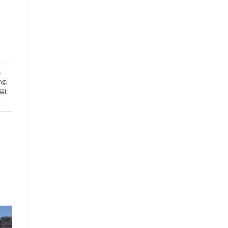
,
̃ng
,
̣̂t