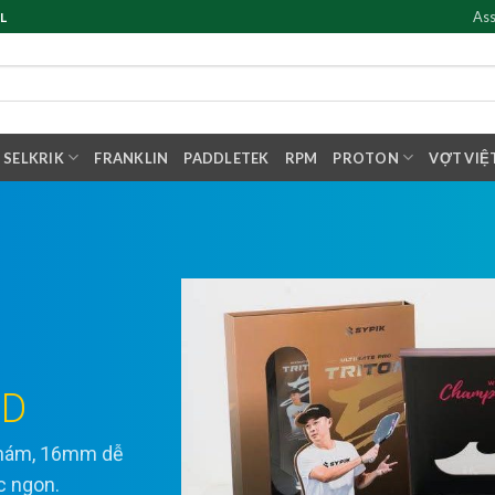
Ass
L
SELKRIK
FRANKLIN
PADDLETEK
RPM
PROTON
VỢT VIỆ
ED
 nhám, 16mm dễ
ực ngon.