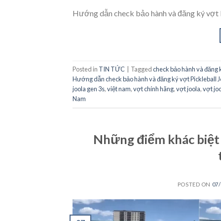
Hướng dẫn check bảo hành và đăng ký vợ
Posted in
TIN TỨC
|
Tagged
check bảo hành và đăng ky
Hướng dẫn check bảo hành và đăng ký vợt Pickleball J
joola gen 3s
,
việt nam
,
vợt chính hãng
,
vợt joola
,
vợt jo
Nam
Những điểm khác biệt 
POSTED ON
07/