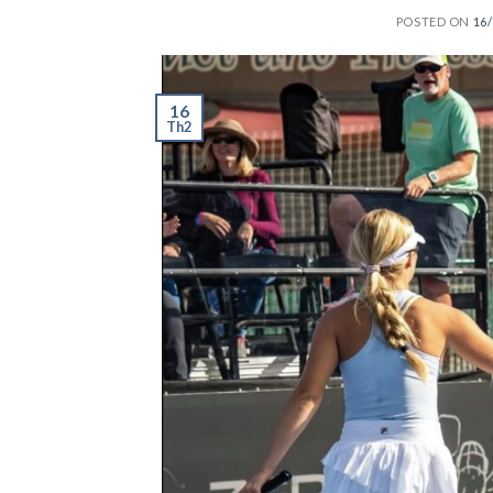
POSTED ON
16/
16
Th2