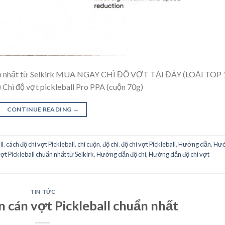
uẩn nhất từ Selkirk MUA NGAY CHÌ ĐỘ VỢT TẠI ĐÂY (LOẠI TOP 
độ vợt pickleball Pro PPA (cuộn 70g)
CONTINUE READING
→
ll
,
cách độ chì vợt Pickleball
,
chì cuộn
,
độ chì
,
độ chì vợt Pickleball
,
Hướng dẫn
,
Hư
t Pickleball chuẩn nhất từ Selkirk
,
Hướng dẫn độ chì
,
Hướng dẫn độ chì vợt
TIN TỨC
cán vợt Pickleball chuẩn nhất