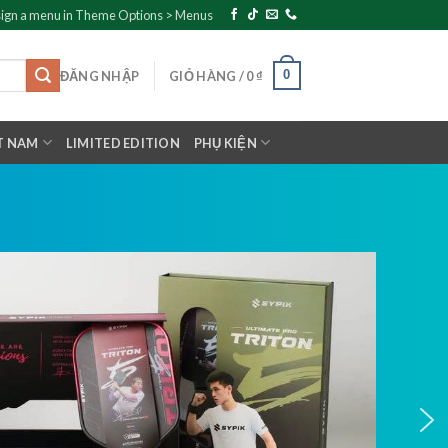
ign a menu in Theme Options > Menus
0
ĐĂNG NHẬP
GIỎ HÀNG /
0
₫
T NAM
LIMITED EDITION
PHỤ KIỆN