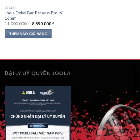
JOOLA
Joola Dekel Bar Perseus Pro IV
16mm
Giá
Giá
11.000.000
₫
8.890.000
₫
gốc
hiện
là:
tại
THÊM VÀO GIỎ HÀNG
11.000.000 ₫.
là:
8.890.000 ₫.
ĐẠI LÝ UỶ QUYỀN JOOLA