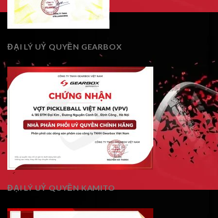
ĐẠI LÝ UỶ QUYỀN GEARBOX
ĐẠI LÝ UỶ QUYỀN KAMITO