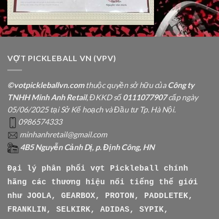
VỢT PICKLEBALL VN (VPV)
©votpickleballvn.com
thuộc quyền sở hữu của
Công ty
TNHH Minh Anh Retail
, ĐKKD số
0111077907
cấp ngày
05/06/2025 tại Sở Kế hoạch và Đầu tư Tp. Hà Nội.
0986574333
minhanhretail@gmail.com
4B5 Nguyễn Cảnh Dị, p. Định Công, HN
Đại lý phân phối vợt Pickleball chính
hãng các thương hiệu nổi tiếng thế giới
như
JOOLA, GEARBOX, PROTON, PADDLETEK,
FRANKLIN, SELKIRK, ADIDAS, SYPIK,