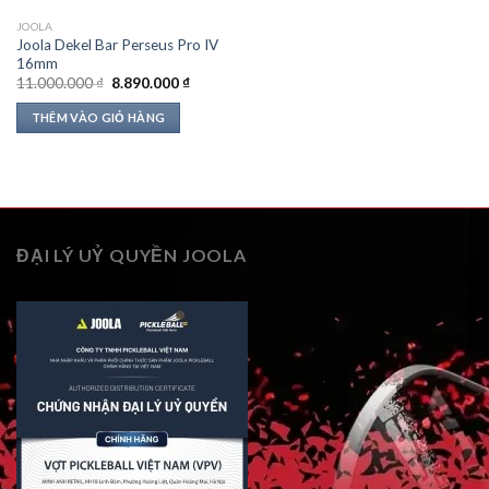
JOOLA
Joola Dekel Bar Perseus Pro IV
16mm
Giá
Giá
11.000.000
₫
8.890.000
₫
gốc
hiện
là:
tại
THÊM VÀO GIỎ HÀNG
11.000.000 ₫.
là:
8.890.000 ₫.
ĐẠI LÝ UỶ QUYỀN JOOLA