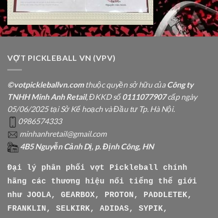
VỢT PICKLEBALL VN (VPV)
©votpickleballvn.com
thuộc quyền sở hữu của
Công ty
TNHH Minh Anh Retail
, ĐKKD số
0111077907
cấp ngày
05/06/2025 tại Sở Kế hoạch và Đầu tư Tp. Hà Nội.
0986574333
minhanhretail@gmail.com
4B5 Nguyễn Cảnh Dị, p. Định Công, HN
Đại lý phân phối vợt Pickleball chính
hãng các thương hiệu nổi tiếng thế giới
như
JOOLA, GEARBOX, PROTON, PADDLETEK,
FRANKLIN, SELKIRK, ADIDAS, SYPIK,