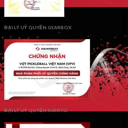
ĐẠI LÝ UỶ QUYỀN GEARBOX
ĐẠI LÝ UỶ QUYỀN KAMITO