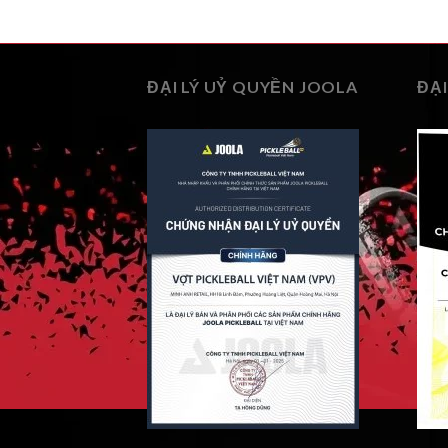
ĐẠI LÝ UỶ QUYỀN JOOLA
ĐẠI