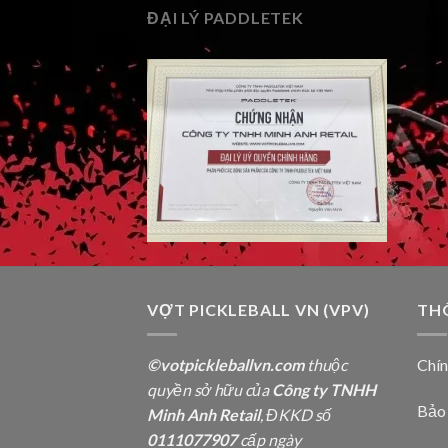
ĐẠI LÝ PADDLETEK
VỢT PICKLEBALL VN (VPV)
TH
©votpickleballvn.com
thuộc
Chí
quyền sở hữu của
Công ty TNHH
Bảo
Minh Anh Retail
, ĐKKD số
0111077907
cấp ngày