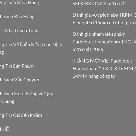
ng Dẫn Mua Hàng
SELKIRK OMNI mới nhất
Đánh giá vợt pickleball RPM 
h Sách Bán Hàng
Elongated 16mm cực hot gần 
h Thức Thanh Toán
Đánh giá nhanh siêu phẩm
Paddletek Honeyfoam TKO-
g Tin Về Điều Kiện Giao Dịch
mới nhất 2026
ng
[HÀNG MỚI VỀ] Paddletek
ng Tin Sản Phẩm
Honeyfoam™ TKO-X 16MM /
14MM hàng công ty
h Sách Vận Chuyển
h Sách Hoạt Động và Quy
h Chung
g Tin Giá Sản Phẩm
N HỆ