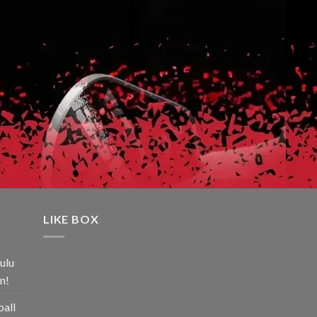
LIKE BOX
ulu
n!
ball