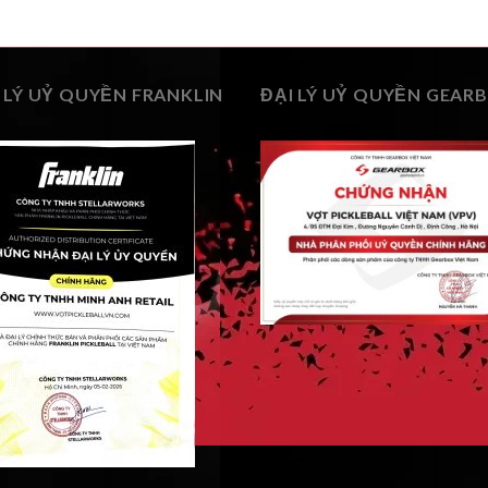
 LÝ UỶ QUYỀN FRANKLIN
ĐẠI LÝ UỶ QUYỀN GEAR