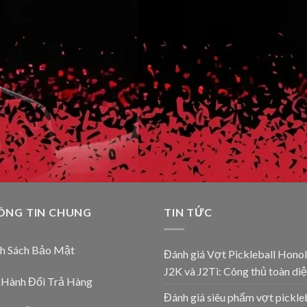
ÔNG TIN CHUNG
TIN TỨC
nh Sách Bảo Mật
Đánh giá Vợt Pickleball Honol
J2K và J2Ti: Công thủ toàn diệ
 Hành Đổi Trả Hàng
Đánh giá siêu phẩm vợt pickle