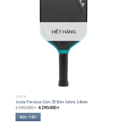
HẾT HÀNG
JOOLA
Joola Perseus Gen 3S Ben Johns 14mm
Giá
Giá
5.590.000
₫
4.190.000
₫
gốc
hiện
là:
tại
ĐỌC TIẾP
5.590.000 ₫.
là:
4.190.000 ₫.