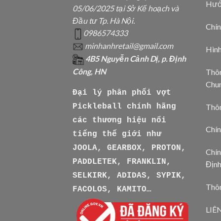
Hướ
05/06/2025 tại Sở Kế hoạch và
Đầu tư Tp. Hà Nội.
Chín
0986574333
minhanhretail@gmail.com
Hìn
4B5 Nguyễn Cảnh Dị, p. Định
Công, HN
Thôn
Chu
Đại lý phân phối vợt
Thô
Pickleball chính hãng
các thương hiệu nổi
Chín
tiếng thế giới như
JOOLA, GEARBOX, PROTON,
Chín
PADDLETEK, FRANKLIN,
Địn
SELKIRK, ADIDAS, SYPIK,
Thôn
FACOLOS, KAMITO…
LIÊ