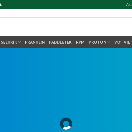
Ass
L
SELKRIK
FRANKLIN
PADDLETEK
RPM
PROTON
VỢT VIỆ
ED
 nhám, 16mm dễ
ực ngon.