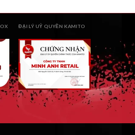
BOX
ĐẠI LÝ UỶ QUYỀN KAMITO