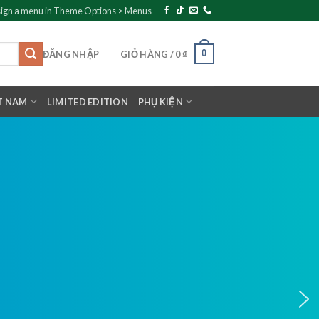
ign a menu in Theme Options > Menus
0
ĐĂNG NHẬP
GIỎ HÀNG /
0
₫
T NAM
LIMITED EDITION
PHỤ KIỆN