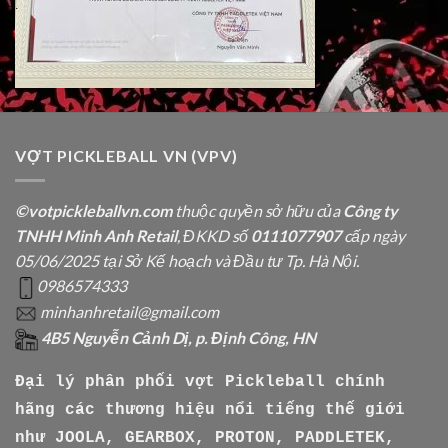
VỢT PICKLEBALL VN (VPV)
©votpickleballvn.com
thuộc quyền sở hữu của
Công ty
TNHH Minh Anh Retail
, ĐKKD số
0111077907
cấp ngày
05/06/2025 tại Sở Kế hoạch và Đầu tư Tp. Hà Nội.
0986574333
minhanhretail@gmail.com
4B5 Nguyễn Cảnh Dị, p. Định Công, HN
Đại lý phân phối vợt Pickleball chính
hãng các thương hiệu nổi tiếng thế giới
như
JOOLA, GEARBOX, PROTON, PADDLETEK,