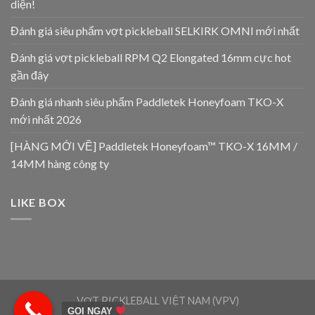
diện!
Đánh giá siêu phẩm vợt pickleball SELKIRK OMNI mới nhất
Đánh giá vợt pickleball RPM Q2 Elongated 16mm cực hot
gần đây
Đánh giá nhanh siêu phẩm Paddletek Honeyfoam TKO-X
mới nhất 2026
[HÀNG MỚI VỀ] Paddletek Honeyfoam™ TKO-X 16MM /
14MM hàng công ty
LIKE BOX
VỢT PICKLEBALL VIỆT NAM (VPV)
GỌI NGAY