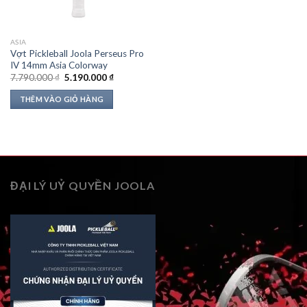
ASIA
Vợt Pickleball Joola Perseus Pro
IV 14mm Asia Colorway
Giá
Giá
7.790.000
₫
5.190.000
₫
gốc
hiện
là:
tại
THÊM VÀO GIỎ HÀNG
7.790.000 ₫.
là:
5.190.000 ₫.
ĐẠI LÝ UỶ QUYỀN JOOLA