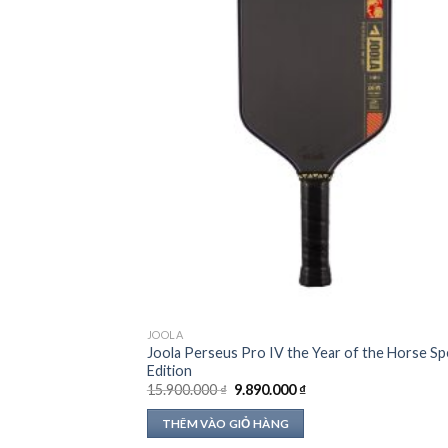
JOOLA
Joola Perseus Pro IV the Year of the Horse Spe
Edition
Giá
Giá
15.900.000
₫
9.890.000
₫
gốc
hiện
là:
tại
THÊM VÀO GIỎ HÀNG
15.900.000 ₫.
là:
9.890.000 ₫.