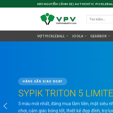
Skip
4B5 NGUYỄN CẢNH DỊ | AUTHENTIC PICKLEBAL
to
content
Tìm
kiếm:
VỢT PICKLEBALL
JOOLA
GEARBOX
HÀNG SẴN GIAO NGAY
SYPIK TRITON 5 LIMIT
5 màu mới nhất, đáng mua tầm tiền, mặt siêu
chơi, cảm giác bóng tốt, thiết kế đẹp đỉnh, trợ l