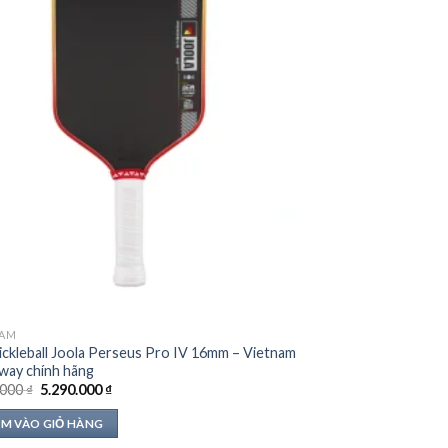
NAM
ickleball Joola Perseus Pro IV 16mm – Vietnam
way chính hãng
Giá
Giá
.000
₫
5.290.000
₫
gốc
hiện
là:
tại
M VÀO GIỎ HÀNG
7.790.000 ₫.
là:
5.290.000 ₫.