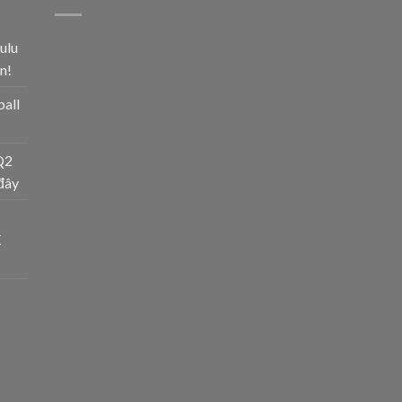
ulu
n!
ball
Q2
đây
X