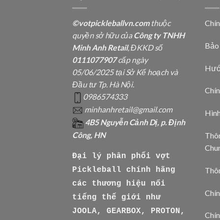
©votpickleballvn.com
thuộc
Chí
quyền sở hữu của
Công ty TNHH
Bảo
Minh Anh Retail
, ĐKKD số
0111077907
cấp ngày
Hướ
05/06/2025 tại Sở Kế hoạch và
Đầu tư Tp. Hà Nội.
Chín
0986574333
minhanhretail@gmail.com
Hìn
4B5 Nguyễn Cảnh Dị, p. Định
Công, HN
Thôn
Chu
Đại lý phân phối vợt
Thô
Pickleball chính hãng
các thương hiệu nổi
Chín
tiếng thế giới như
JOOLA, GEARBOX, PROTON,
Chín