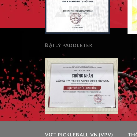
ĐẠI LÝ PADDLETEK
VỢT PICKLEBALL VN (VPV)
TH