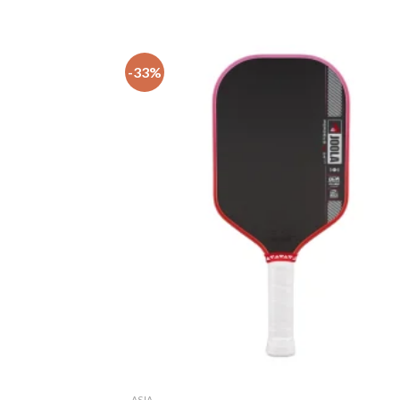
-33%
ASIA