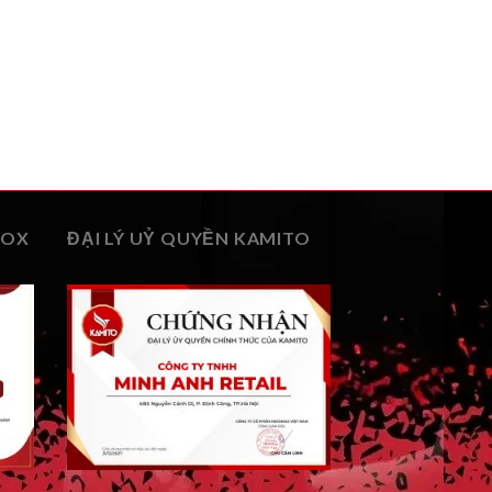
BOX
ĐẠI LÝ UỶ QUYỀN KAMITO