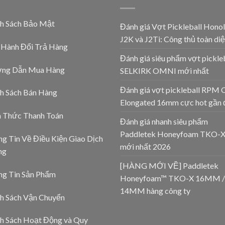
nh Sách Bảo Mật
Đánh giá Vợt Pickleball Honol
J2K và J2Ti: Công thủ toàn diệ
 Hành Đổi Trả Hàng
Đánh giá siêu phẩm vợt pickle
ng Dẫn Mua Hàng
SELKIRK OMNI mới nhất
Đánh giá vợt pickleball RPM 
h Sách Bán Hàng
Elongated 16mm cực hot gần 
h Thức Thanh Toán
Đánh giá nhanh siêu phẩm
Paddletek Honeyfoam TKO-
g Tin Về Điều Kiện Giao Dịch
mới nhất 2026
ng
[HÀNG MỚI VỀ] Paddletek
ng Tin Sản Phẩm
Honeyfoam™ TKO-X 16MM /
14MM hàng công ty
h Sách Vận Chuyển
h Sách Hoạt Động và Quy