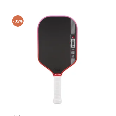
-32%
ASIA