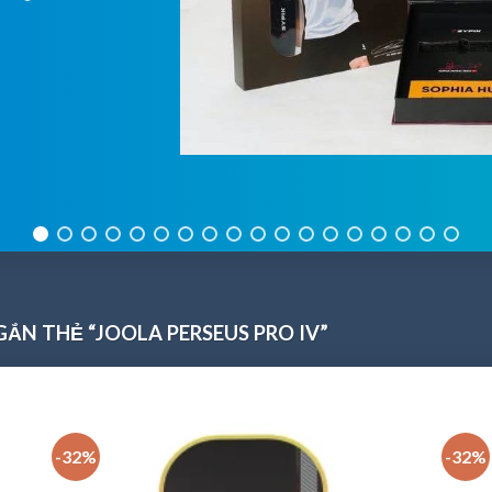
ẮN THẺ “JOOLA PERSEUS PRO IV”
-32%
-32%