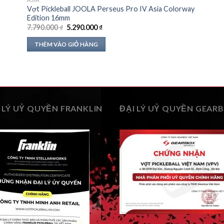
Vợt Pickleball JOOLA Perseus Pro IV Asia Colorway
Edition 16mm
Giá
Giá
7.790.000
₫
5.290.000
₫
gốc
hiện
là:
tại
THÊM VÀO GIỎ HÀNG
7.790.000 ₫.
là:
5.290.000 ₫.
 LÝ UỶ QUYỀN FRANKLIN
ĐẠI LÝ UỶ QUYỀN GEAR