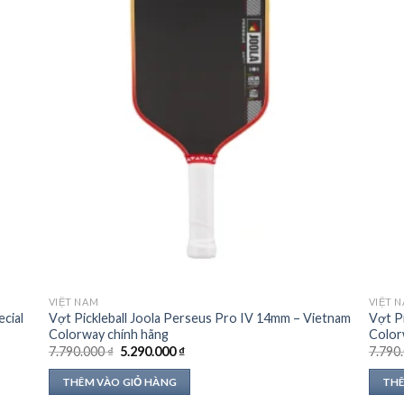
VIỆT NAM
VIỆT 
cial
Vợt Pickleball Joola Perseus Pro IV 14mm – Vietnam
Vợt P
Colorway chính hãng
Color
Giá
Giá
7.790.000
₫
5.290.000
₫
7.790
gốc
hiện
là:
tại
THÊM VÀO GIỎ HÀNG
THÊ
7.790.000 ₫.
là:
5.290.000 ₫.