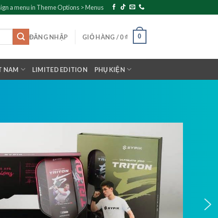
ign a menu in Theme Options > Menus
0
ĐĂNG NHẬP
GIỎ HÀNG /
0
₫
T NAM
LIMITED EDITION
PHỤ KIỆN