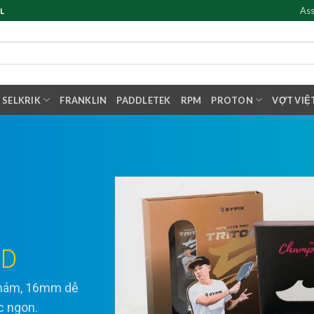
Ass
L
SELKRIK
FRANKLIN
PADDLETEK
RPM
PROTON
VỢT VIỆ
ED
 nhám, 16mm dễ
ực ngon.