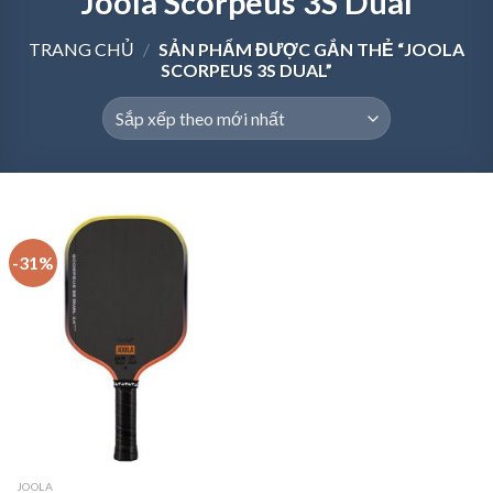
Joola Scorpeus 3S Dual
TRANG CHỦ
/
SẢN PHẨM ĐƯỢC GẮN THẺ “JOOLA
SCORPEUS 3S DUAL”
-31%
JOOLA