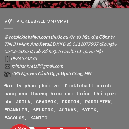
VỢT PICKLEBALL VN (VPV)
©votpickleballvn.com
thuộc quyền sở hữu của
Công ty
TNHH Minh Anh Retail
, ĐKKD số
0111077907
cấp ngày
05/06/2025 tại Sở Kế hoạch và Đầu tư Tp. Hà Nội.
0986574333
minhanhretail@gmail.com
4B5 Nguyễn Cảnh Dị, p. Định Công, HN
Đại lý phân phối vợt Pickleball chính
hãng các thương hiệu nổi tiếng thế giới
như
JOOLA, GEARBOX, PROTON, PADDLETEK,
FRANKLIN, SELKIRK, ADIDAS, SYPIK,
FACOLOS, KAMITO…