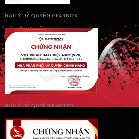
ĐẠI LÝ UỶ QUYỀN GEARBOX
ĐẠI LÝ UỶ QUYỀN KAMITO