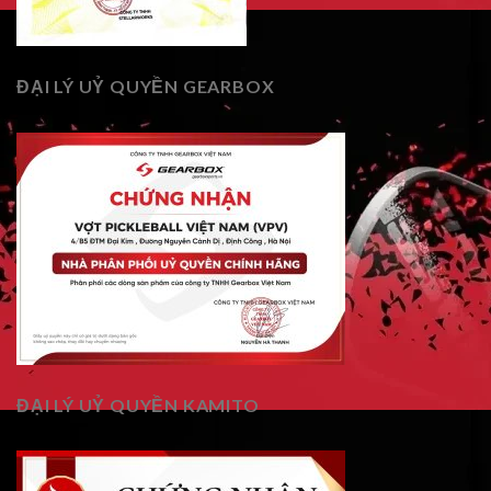
ĐẠI LÝ UỶ QUYỀN GEARBOX
ĐẠI LÝ UỶ QUYỀN KAMITO