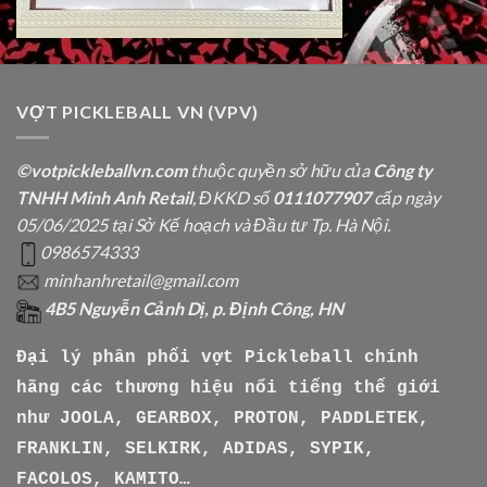
VỢT PICKLEBALL VN (VPV)
©votpickleballvn.com
thuộc quyền sở hữu của
Công ty
TNHH Minh Anh Retail
, ĐKKD số
0111077907
cấp ngày
05/06/2025 tại Sở Kế hoạch và Đầu tư Tp. Hà Nội.
0986574333
minhanhretail@gmail.com
4B5 Nguyễn Cảnh Dị, p. Định Công, HN
Đại lý phân phối vợt Pickleball chính
hãng các thương hiệu nổi tiếng thế giới
như
JOOLA, GEARBOX, PROTON, PADDLETEK,
FRANKLIN, SELKIRK, ADIDAS, SYPIK,
FACOLOS, KAMITO…