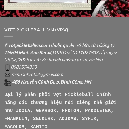
VỢT PICKLEBALL VN (VPV)
©votpickleballvn.com
thuộc quyền sở hữu của
Công ty
TNHH Minh Anh Retail
, ĐKKD số
0111077907
cấp ngày
05/06/2025 tại Sở Kế hoạch và Đầu tư Tp. Hà Nội.
0986574333
minhanhretail@gmail.com
4B5 Nguyễn Cảnh Dị, p. Định Công, HN
Đại lý phân phối vợt Pickleball chính
hãng các thương hiệu nổi tiếng thế giới
như
JOOLA, GEARBOX, PROTON, PADDLETEK,
FRANKLIN, SELKIRK, ADIDAS, SYPIK,
FACOLOS, KAMITO…