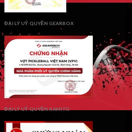
ĐẠI LÝ UỶ QUYỀN GEARBOX
ĐẠI LÝ UỶ QUYỀN KAMITO