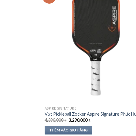
ASPIRE SIGNATURE
Vợt Pickleball Zocker Aspire Signature Phúc H
Giá
Giá
4.390.000
₫
3.290.000
₫
gốc
hiện
là:
tại
THÊM VÀO GIỎ HÀNG
4.390.000 ₫.
là: