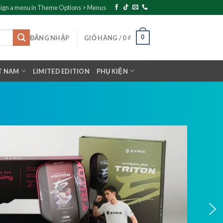
ign a menu in Theme Options > Menus
0
ĐĂNG NHẬP
GIỎ HÀNG /
0
₫
T NAM
LIMITED EDITION
PHỤ KIỆN