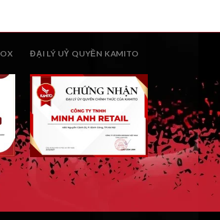
BOX
ĐẠI LÝ UỶ QUYỀN KAMITO