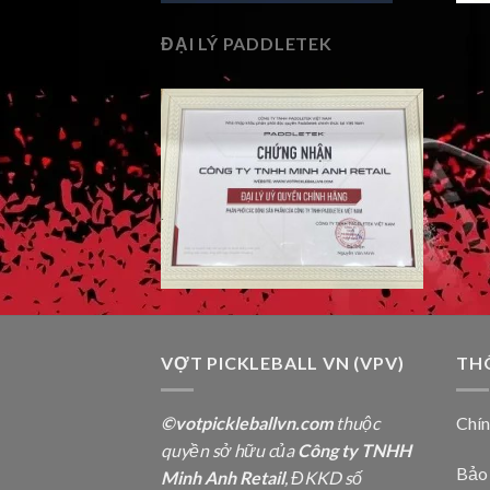
ĐẠI LÝ PADDLETEK
VỢT PICKLEBALL VN (VPV)
TH
©votpickleballvn.com
thuộc
Chí
quyền sở hữu của
Công ty TNHH
Bảo
Minh Anh Retail
, ĐKKD số