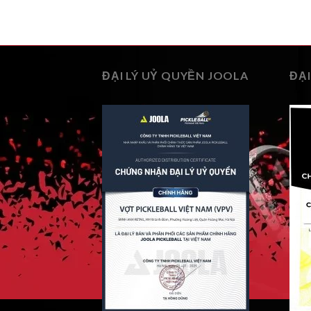
3.290.000 ₫.
ĐẠI LÝ UỶ QUYỀN JOOLA
ĐẠI