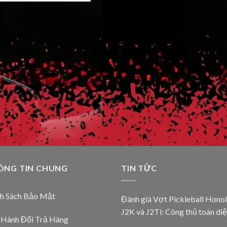
ÔNG TIN CHUNG
TIN TỨC
nh Sách Bảo Mật
Đánh giá Vợt Pickleball Honol
J2K và J2Ti: Công thủ toàn diệ
 Hành Đổi Trả Hàng