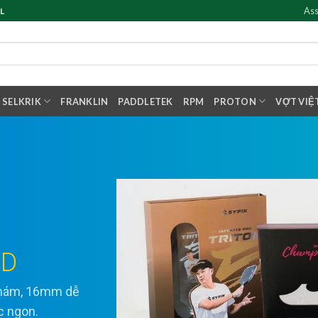
Ass
L
SELKRIK
FRANKLIN
PADDLETEK
RPM
PROTON
VỢT VIỆ
ED
 nhám, 16mm dễ
ực ngon.