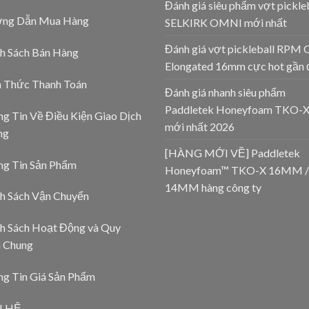
Đánh giá siêu phẩm vợt pickle
ng Dẫn Mua Hàng
SELKIRK OMNI mới nhất
Đánh giá vợt pickleball RPM 
h Sách Bán Hàng
Elongated 16mm cực hot gần 
h Thức Thanh Toán
Đánh giá nhanh siêu phẩm
Paddletek Honeyfoam TKO-
g Tin Về Điều Kiện Giao Dịch
mới nhất 2026
ng
[HÀNG MỚI VỀ] Paddletek
ng Tin Sản Phẩm
Honeyfoam™ TKO-X 16MM /
14MM hàng công ty
h Sách Vận Chuyển
h Sách Hoạt Động và Quy
h Chung
g Tin Giá Sản Phẩm
N HỆ