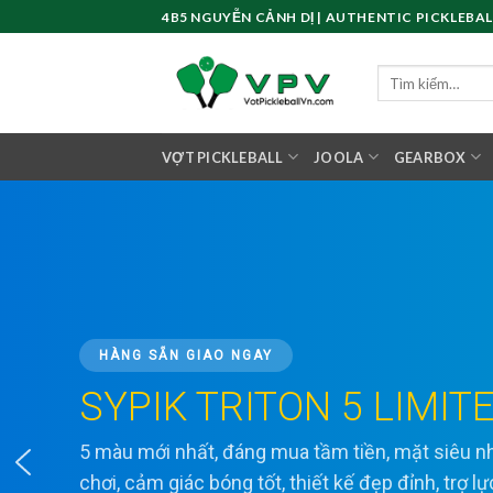
Skip
4B5 NGUYỄN CẢNH DỊ | AUTHENTIC PICKLEBAL
to
content
Tìm
kiếm:
VỢT PICKLEBALL
JOOLA
GEARBOX
HÀNG SẴN GIAO NGAY
SYPIK TRITON 5 LIMIT
5 màu mới nhất, đáng mua tầm tiền, mặt siêu
chơi, cảm giác bóng tốt, thiết kế đẹp đỉnh, trợ l