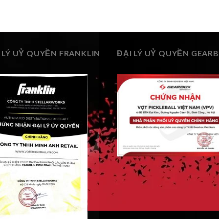
 LÝ UỶ QUYỀN FRANKLIN
ĐẠI LÝ UỶ QUYỀN GEAR