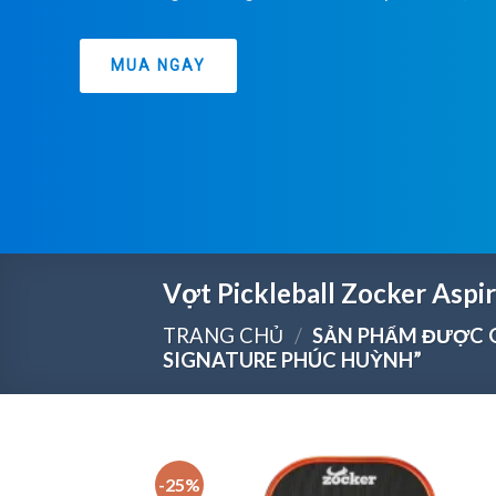
MUA NGAY
Vợt Pickleball Zocker Aspi
TRANG CHỦ
/
SẢN PHẨM ĐƯỢC G
SIGNATURE PHÚC HUỲNH”
-25%