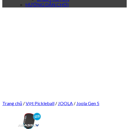
HƯỚNG DẪN CHƠI
Trang chủ
/
Vợt Pickleball
/
JOOLA
/
Joola Gen 5