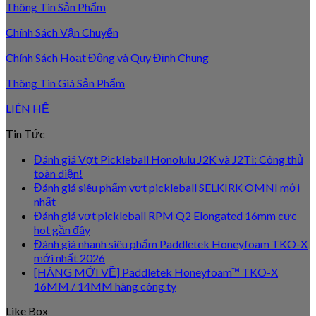
Thông Tin Sản Phẩm
Chính Sách Vận Chuyển
Chính Sách Hoạt Động và Quy Định Chung
Thông Tin Giá Sản Phẩm
LIÊN HỆ
Tin Tức
Đánh giá Vợt Pickleball Honolulu J2K và J2Ti: Công thủ
toàn diện!
Đánh giá siêu phẩm vợt pickleball SELKIRK OMNI mới
nhất
Đánh giá vợt pickleball RPM Q2 Elongated 16mm cực
hot gần đây
Đánh giá nhanh siêu phẩm Paddletek Honeyfoam TKO-X
mới nhất 2026
[HÀNG MỚI VỀ] Paddletek Honeyfoam™ TKO-X
16MM / 14MM hàng công ty
Like Box