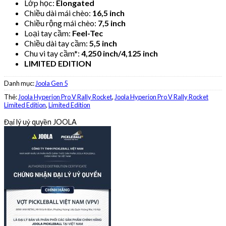
Lớp học:
Elongated
Chiều dài mái chèo:
16,5 inch
Chiều rộng mái chèo:
7,5 inch
Loại tay cầm:
Feel-Tec
Chiều dài tay cầm:
5,5 inch
Chu vi tay cầm*:
4,250 inch/4,125 inch
LIMITED EDITION
Danh mục:
Joola Gen 5
Thẻ:
Joola Hyperion Pro V Rally Rocket
,
Joola Hyperion Pro V Rally Rocket
Limited Edition
,
Limited Edition
Đại lý uỷ quyền JOOLA