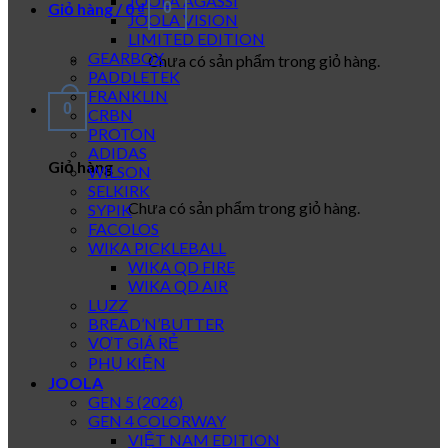
JOOLA AGASSI
Giỏ hàng /
0
₫
0
JOOLA VISION
LIMITED EDITION
GEARBOX
Chưa có sản phẩm trong giỏ hàng.
PADDLETEK
FRANKLIN
0
CRBN
PROTON
ADIDAS
Giỏ hàng
WILSON
SELKIRK
Chưa có sản phẩm trong giỏ hàng.
SYPIK
FACOLOS
WIKA PICKLEBALL
WIKA QD FIRE
WIKA QD AIR
LUZZ
BREAD’N’BUTTER
VỢT GIÁ RẺ
PHỤ KIỆN
JOOLA
GEN 5 (2026)
GEN 4 COLORWAY
VIỆT NAM EDITION