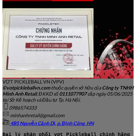
Đại lý PADDLETEK
VỢT PICKLEBALL VN (VPV)
©votpickleballvn.com
thuộc quyền sở hữu của
Công ty TNHH
Minh Anh Retail
, ĐKKD số
0111077907
cấp ngày 05/06/2025
tại Sở Kế hoạch và Đầu tư Tp. Hà Nội.
0986574333
minhanhretail@gmail.com
4B5 Nguyễn Cảnh Dị, p. Định Công, HN
Đại lý phân phối vợt Pickleball chính hãng