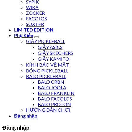
SYPIK
WIKA
ZOCKER
FACOLOS
SOXTER
LIMITED EDITION
Phụ Kiện
GIẦY PICKLEBALL
GIẦY ASICS
GIẦY SKECHERS
GIẦY KAMITO
KÍNH BẢO VỆ MẮT
BÓNG PICKLEBALL
BALO PICKLEBALL
BALO CRBN
BALO JOOLA
BALO FRANKLIN
BALO FACOLOS
BALO PROTON
HƯỚNG DẪN CHƠI
Đăng nhập
Đăng nhập