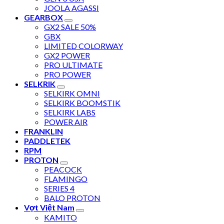
JOOLA AGASSI
GEARBOX
GX2 SALE 50%
GBX
LIMITED COLORWAY
GX2 POWER
PRO ULTIMATE
PRO POWER
SELKRIK
SELKIRK OMNI
SELKIRK BOOMSTIK
SELKIRK LABS
POWER AIR
FRANKLIN
PADDLETEK
RPM
PROTON
PEACOCK
FLAMINGO
SERIES 4
BALO PROTON
Vợt Việt Nam
KAMITO