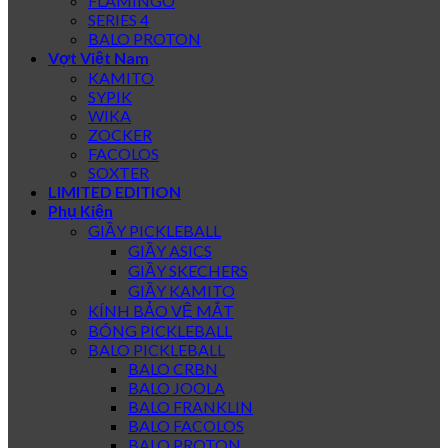
FLAMINGO
SERIES 4
BALO PROTON
Vợt Việt Nam
KAMITO
SYPIK
WIKA
ZOCKER
FACOLOS
SOXTER
LIMITED EDITION
Phụ Kiện
GIẦY PICKLEBALL
GIẦY ASICS
GIẦY SKECHERS
GIẦY KAMITO
KÍNH BẢO VỆ MẮT
BÓNG PICKLEBALL
BALO PICKLEBALL
BALO CRBN
BALO JOOLA
BALO FRANKLIN
BALO FACOLOS
BALO PROTON